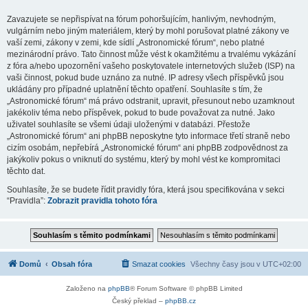
Zavazujete se nepřispívat na fórum pohoršujícím, hanlivým, nevhodným,
vulgárním nebo jiným materiálem, který by mohl porušovat platné zákony ve
vaší zemi, zákony v zemi, kde sídlí „Astronomické fórum“, nebo platné
mezinárodní právo. Tato činnost může vést k okamžitému a trvalému vykázání
z fóra a/nebo upozornění vašeho poskytovatele internetových služeb (ISP) na
vaši činnost, pokud bude uznáno za nutné. IP adresy všech příspěvků jsou
ukládány pro případné uplatnění těchto opatření. Souhlasíte s tím, že
„Astronomické fórum“ má právo odstranit, upravit, přesunout nebo uzamknout
jakékoliv téma nebo příspěvek, pokud to bude považovat za nutné. Jako
uživatel souhlasíte se všemi údaji uloženými v databázi. Přestože
„Astronomické fórum“ ani phpBB neposkytne tyto informace třetí straně nebo
cizím osobám, nepřebírá „Astronomické fórum“ ani phpBB zodpovědnost za
jakýkoliv pokus o vniknutí do systému, který by mohl vést ke kompromitaci
těchto dat.
Souhlasíte, že se budete řídit pravidly fóra, která jsou specifikována v sekci
“Pravidla”:
Zobrazit pravidla tohoto fóra
Domů
Obsah fóra
Smazat cookies
Všechny časy jsou v
UTC+02:00
Založeno na
phpBB
® Forum Software © phpBB Limited
Český překlad –
phpBB.cz