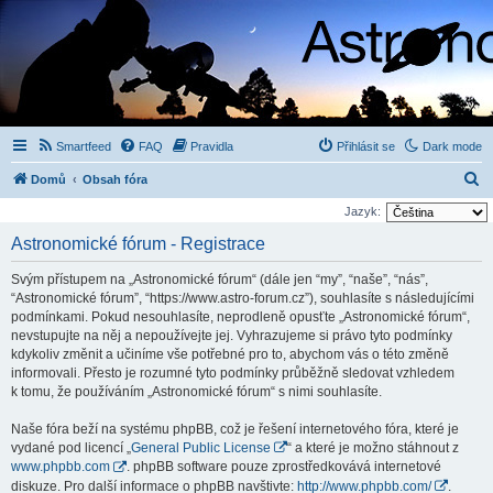
Smartfeed
FAQ
Pravidla
Přihlásit se
Dark mode
H
Domů
Obsah fóra
l
Jazyk:
e
Astronomické fórum - Registrace
d
Svým přístupem na „Astronomické fórum“ (dále jen “my”, “naše”, “nás”,
a
“Astronomické fórum”, “https://www.astro-forum.cz”), souhlasíte s následujícími
t
podmínkami. Pokud nesouhlasíte, neprodleně opusťte „Astronomické fórum“,
nevstupujte na něj a nepoužívejte jej. Vyhrazujeme si právo tyto podmínky
kdykoliv změnit a učiníme vše potřebné pro to, abychom vás o této změně
informovali. Přesto je rozumné tyto podmínky průběžně sledovat vzhledem
k tomu, že používáním „Astronomické fórum“ s nimi souhlasíte.
Naše fóra beží na systému phpBB, což je řešení internetového fóra, které je
vydané pod licencí „
General Public License
“ a které je možno stáhnout z
www.phpbb.com
. phpBB software pouze zprostředkovává internetové
diskuze. Pro další informace o phpBB navštivte:
http://www.phpbb.com/
.