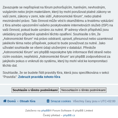
Zavazujete se nepřispívat na fórum pohoršujícím, hanlivým, nevhodným,
vulgárním nebo jiným materiálem, který by mohl porušovat platné zákony ve
vaší zemi, zákony v zemi, kde sídlí „Astronomické fórum“, nebo platné
mezinárodní právo. Tato činnost může vést k okamžitému a trvalému vykázání
z fóra a/nebo upozornění vašeho poskytovatele internetových služeb (ISP) na
vaši činnost, pokud bude uznáno za nutné. IP adresy všech příspěvků jsou
ukládány pro případné uplatnění těchto opatření. Souhlasíte s tím, že
„Astronomické fórum“ má právo odstranit, upravit, přesunout nebo uzamknout
jakékoliv téma nebo příspěvek, pokud to bude považovat za nutné. Jako
uživatel souhlasíte se všemi údaji uloženými v databázi. Přestože
„Astronomické fórum“ ani phpBB neposkytne tyto informace třetí straně nebo
cizím osobám, nepřebírá „Astronomické fórum“ ani phpBB zodpovědnost za
jakýkoliv pokus o vniknutí do systému, který by mohl vést ke kompromitaci
těchto dat.
Souhlasíte, že se budete řídit pravidly fóra, která jsou specifikována v sekci
“Pravidla”:
Zobrazit pravidla tohoto fóra
Domů
Obsah fóra
Smazat cookies
Všechny časy jsou v
UTC+02:00
Založeno na
phpBB
® Forum Software © phpBB Limited
Český překlad –
phpBB.cz