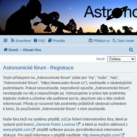
Smartfeed
FAQ
Pravidla
Přihlásit se
Dark mode
H
Domů
Obsah fóra
l
Jazyk:
e
Astronomické fórum - Registrace
d
Svým přístupem na „Astronomické fórum“ (dále jen “my”, “naše”, “nás”,
a
“Astronomické fórum”, “https://www.astro-forum.cz”), souhlasíte s následujícími
t
podmínkami. Pokud nesouhlasíte, neprodleně opusťte „Astronomické fórum“,
nevstupujte na něj a nepoužívejte jej. Vyhrazujeme si právo tyto podmínky
kdykoliv změnit a učiníme vše potřebné pro to, abychom vás o této změně
informovali. Přesto je rozumné tyto podmínky průběžně sledovat vzhledem
k tomu, že používáním „Astronomické fórum“ s nimi souhlasíte.
Naše fóra beží na systému phpBB, což je řešení internetového fóra, které je
vydané pod licencí „
General Public License
“ a které je možno stáhnout z
www.phpbb.com
. phpBB software pouze zprostředkovává internetové
diskuze. Pro další informace o phpBB navštivte:
http://www.phpbb.com/
.