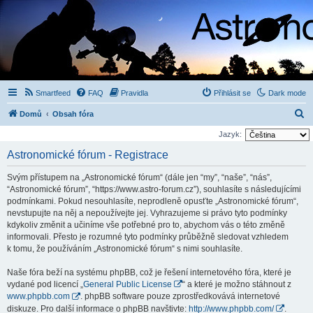
Smartfeed
FAQ
Pravidla
Přihlásit se
Dark mode
H
Domů
Obsah fóra
l
Jazyk:
e
Astronomické fórum - Registrace
d
Svým přístupem na „Astronomické fórum“ (dále jen “my”, “naše”, “nás”,
a
“Astronomické fórum”, “https://www.astro-forum.cz”), souhlasíte s následujícími
t
podmínkami. Pokud nesouhlasíte, neprodleně opusťte „Astronomické fórum“,
nevstupujte na něj a nepoužívejte jej. Vyhrazujeme si právo tyto podmínky
kdykoliv změnit a učiníme vše potřebné pro to, abychom vás o této změně
informovali. Přesto je rozumné tyto podmínky průběžně sledovat vzhledem
k tomu, že používáním „Astronomické fórum“ s nimi souhlasíte.
Naše fóra beží na systému phpBB, což je řešení internetového fóra, které je
vydané pod licencí „
General Public License
“ a které je možno stáhnout z
www.phpbb.com
. phpBB software pouze zprostředkovává internetové
diskuze. Pro další informace o phpBB navštivte:
http://www.phpbb.com/
.