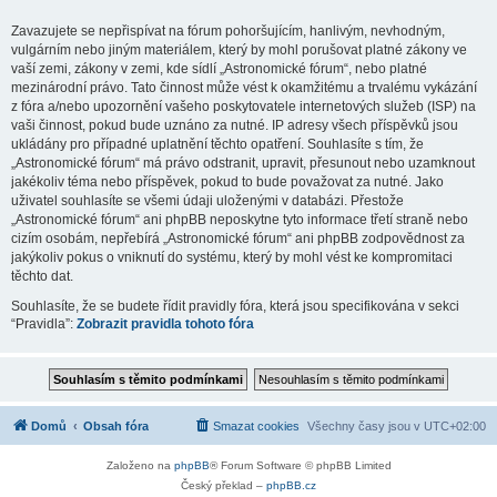
Zavazujete se nepřispívat na fórum pohoršujícím, hanlivým, nevhodným,
vulgárním nebo jiným materiálem, který by mohl porušovat platné zákony ve
vaší zemi, zákony v zemi, kde sídlí „Astronomické fórum“, nebo platné
mezinárodní právo. Tato činnost může vést k okamžitému a trvalému vykázání
z fóra a/nebo upozornění vašeho poskytovatele internetových služeb (ISP) na
vaši činnost, pokud bude uznáno za nutné. IP adresy všech příspěvků jsou
ukládány pro případné uplatnění těchto opatření. Souhlasíte s tím, že
„Astronomické fórum“ má právo odstranit, upravit, přesunout nebo uzamknout
jakékoliv téma nebo příspěvek, pokud to bude považovat za nutné. Jako
uživatel souhlasíte se všemi údaji uloženými v databázi. Přestože
„Astronomické fórum“ ani phpBB neposkytne tyto informace třetí straně nebo
cizím osobám, nepřebírá „Astronomické fórum“ ani phpBB zodpovědnost za
jakýkoliv pokus o vniknutí do systému, který by mohl vést ke kompromitaci
těchto dat.
Souhlasíte, že se budete řídit pravidly fóra, která jsou specifikována v sekci
“Pravidla”:
Zobrazit pravidla tohoto fóra
Domů
Obsah fóra
Smazat cookies
Všechny časy jsou v
UTC+02:00
Založeno na
phpBB
® Forum Software © phpBB Limited
Český překlad –
phpBB.cz