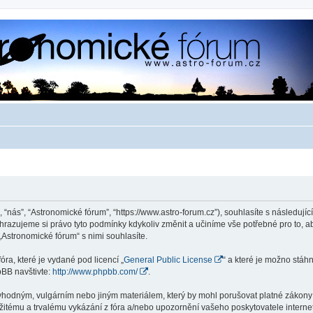
 “nás”, “Astronomické fórum”, “https://www.astro-forum.cz”), souhlasíte s následu
yhrazujeme si právo tyto podmínky kdykoliv změnit a učiníme vše potřebné pro to, 
Astronomické fórum“ s nimi souhlasíte.
ra, které je vydané pod licencí „
General Public License
“ a které je možno stáh
pBB navštivte:
http://www.phpbb.com/
.
vhodným, vulgárním nebo jiným materiálem, který by mohl porušovat platné zákony v
žitému a trvalému vykázání z fóra a/nebo upozornění vašeho poskytovatele interne