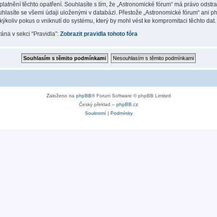
latnění těchto opatření. Souhlasíte s tím, že „Astronomické fórum“ má právo odstr
uhlasíte se všemi údaji uloženými v databázi. Přestože „Astronomické fórum“ ani p
koliv pokus o vniknutí do systému, který by mohl vést ke kompromitaci těchto dat.
vána v sekci “Pravidla”:
Zobrazit pravidla tohoto fóra
Založeno na
phpBB
® Forum Software © phpBB Limited
Český překlad –
phpBB.cz
Soukromí
|
Podmínky