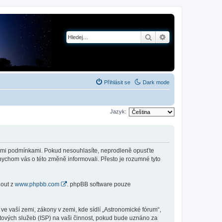
Hledat
Pokročilé hledání
Přihlásit se
Dark mode
Jazyk:
jícími podmínkami. Pokud nesouhlasíte, neprodleně opusťte
abychom vás o této změně informovali. Přesto je rozumné tyto
nout z
www.phpbb.com
. phpBB software pouze
e vaší zemi, zákony v zemi, kde sídlí „Astronomické fórum“,
tových služeb (ISP) na vaši činnost, pokud bude uznáno za