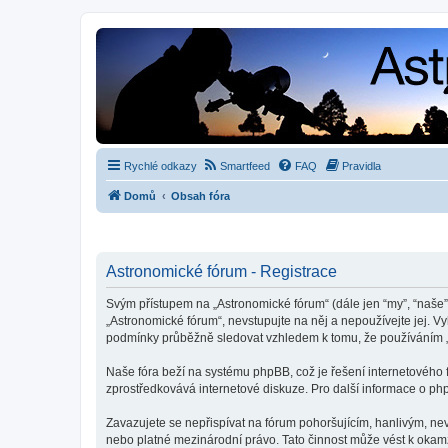
Rychlé odkazy
Smartfeed
FAQ
Pravidla
Domů
Obsah fóra
Astronomické fórum - Registrace
Svým přístupem na „Astronomické fórum“ (dále jen “my”, “naše”,
„Astronomické fórum“, nevstupujte na něj a nepoužívejte jej. V
podmínky průběžně sledovat vzhledem k tomu, že používáním „
Naše fóra beží na systému phpBB, což je řešení internetového fó
zprostředkovává internetové diskuze. Pro další informace o ph
Zavazujete se nepřispívat na fórum pohoršujícím, hanlivým, ne
nebo platné mezinárodní právo. Tato činnost může vést k okam