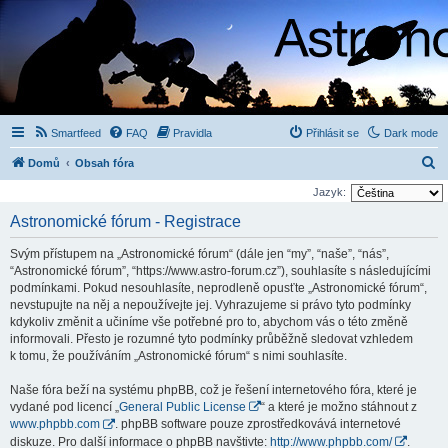
Smartfeed
FAQ
Pravidla
Přihlásit se
Dark mode
H
Domů
Obsah fóra
l
Jazyk:
e
Astronomické fórum - Registrace
d
Svým přístupem na „Astronomické fórum“ (dále jen “my”, “naše”, “nás”,
a
“Astronomické fórum”, “https://www.astro-forum.cz”), souhlasíte s následujícími
t
podmínkami. Pokud nesouhlasíte, neprodleně opusťte „Astronomické fórum“,
nevstupujte na něj a nepoužívejte jej. Vyhrazujeme si právo tyto podmínky
kdykoliv změnit a učiníme vše potřebné pro to, abychom vás o této změně
informovali. Přesto je rozumné tyto podmínky průběžně sledovat vzhledem
k tomu, že používáním „Astronomické fórum“ s nimi souhlasíte.
Naše fóra beží na systému phpBB, což je řešení internetového fóra, které je
vydané pod licencí „
General Public License
“ a které je možno stáhnout z
www.phpbb.com
. phpBB software pouze zprostředkovává internetové
diskuze. Pro další informace o phpBB navštivte:
http://www.phpbb.com/
.