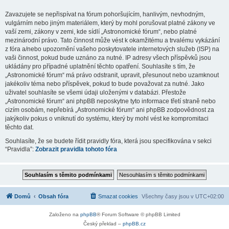
Zavazujete se nepřispívat na fórum pohoršujícím, hanlivým, nevhodným,
vulgárním nebo jiným materiálem, který by mohl porušovat platné zákony ve
vaší zemi, zákony v zemi, kde sídlí „Astronomické fórum“, nebo platné
mezinárodní právo. Tato činnost může vést k okamžitému a trvalému vykázání
z fóra a/nebo upozornění vašeho poskytovatele internetových služeb (ISP) na
vaši činnost, pokud bude uznáno za nutné. IP adresy všech příspěvků jsou
ukládány pro případné uplatnění těchto opatření. Souhlasíte s tím, že
„Astronomické fórum“ má právo odstranit, upravit, přesunout nebo uzamknout
jakékoliv téma nebo příspěvek, pokud to bude považovat za nutné. Jako
uživatel souhlasíte se všemi údaji uloženými v databázi. Přestože
„Astronomické fórum“ ani phpBB neposkytne tyto informace třetí straně nebo
cizím osobám, nepřebírá „Astronomické fórum“ ani phpBB zodpovědnost za
jakýkoliv pokus o vniknutí do systému, který by mohl vést ke kompromitaci
těchto dat.
Souhlasíte, že se budete řídit pravidly fóra, která jsou specifikována v sekci
“Pravidla”:
Zobrazit pravidla tohoto fóra
Domů
Obsah fóra
Smazat cookies
Všechny časy jsou v
UTC+02:00
Založeno na
phpBB
® Forum Software © phpBB Limited
Český překlad –
phpBB.cz