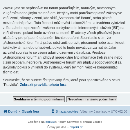
Zavazujete se nepřispívat na fórum pohoršujícím, hanlivým, nevhodným,
vulgárním nebo jiným materiálem, který by mohl porušovat platné zákony ve
vaší zemi, zákony v zemi, kde sídlí „Astronomické fórum“, nebo platné
mezinárodní právo. Tato činnost může vést k okamžitému a trvalému vykázání
z fóra a/nebo upozornění vašeho poskytovatele internetových služeb (ISP) na
vaši činnost, pokud bude uznáno za nutné. IP adresy všech příspěvků jsou
ukládány pro případné uplatnění těchto opatření. Souhlasíte s tím, že
„Astronomické fórum“ má právo odstranit, upravit, přesunout nebo uzamknout
jakékoliv téma nebo příspěvek, pokud to bude považovat za nutné. Jako
uživatel souhlasíte se všemi údaji uloženými v databázi. Přestože
„Astronomické fórum“ ani phpBB neposkytne tyto informace třetí straně nebo
cizím osobám, nepřebírá „Astronomické fórum“ ani phpBB zodpovědnost za
jakýkoliv pokus o vniknutí do systému, který by mohl vést ke kompromitaci
těchto dat.
Souhlasíte, že se budete řídit pravidly fóra, která jsou specifikována v sekci
“Pravidla”:
Zobrazit pravidla tohoto fóra
Domů
Obsah fóra
Smazat cookies
Všechny časy jsou v
UTC+02:00
Založeno na
phpBB
® Forum Software © phpBB Limited
Český překlad –
phpBB.cz