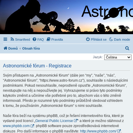
Smartfeed
FAQ
Pravidla
Přihlásit se
Dark mode
H
Domů
Obsah fóra
l
Jazyk:
e
Astronomické fórum - Registrace
d
Svým přístupem na „Astronomické fórum“ (dále jen “my”, “naše”, “nás”,
a
“Astronomické fórum”, “https://www.astro-forum.cz”), souhlasíte s následujícími
t
podmínkami. Pokud nesouhlasíte, neprodleně opusťte „Astronomické fórum“,
nevstupujte na něj a nepoužívejte jej. Vyhrazujeme si právo tyto podmínky
kdykoliv změnit a učiníme vše potřebné pro to, abychom vás o této změně
informovali. Přesto je rozumné tyto podmínky průběžně sledovat vzhledem
k tomu, že používáním „Astronomické fórum“ s nimi souhlasíte.
Naše fóra beží na systému phpBB, což je řešení internetového fóra, které je
vydané pod licencí „
General Public License
“ a které je možno stáhnout z
www.phpbb.com
. phpBB software pouze zprostředkovává internetové
diskuze. Pro další informace o phpBB navštivte:
http://www.phpbb.com/
.