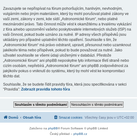
Zavazujete se nepřispívat na fórum pohoršujícím, hanlivým, nevhodným,
vulgárním nebo jiným materiálem, který by mohl porušovat platné zákony ve
vaší zemi, zákony v zemi, kde sídlí „Astronomické fórum“, nebo platné
mezinárodní právo. Tato činnost může vést k okamžitému a trvalému vykázání
z fóra a/nebo upozornění vašeho poskytovatele internetových služeb (ISP) na
vaši činnost, pokud bude uznáno za nutné. IP adresy všech příspěvků jsou
ukládány pro případné uplatnění těchto opatření. Souhlasíte s tím, že
„Astronomické fórum“ má právo odstranit, upravit, přesunout nebo uzamknout
jakékoliv téma nebo příspěvek, pokud to bude považovat za nutné. Jako
uživatel souhlasíte se všemi údaji uloženými v databázi. Přestože
„Astronomické fórum“ ani phpBB neposkytne tyto informace třetí straně nebo
cizím osobám, nepřebírá „Astronomické fórum“ ani phpBB zodpovědnost za
jakýkoliv pokus o vniknutí do systému, který by mohl vést ke kompromitaci
těchto dat.
Souhlasíte, že se budete řídit pravidly fóra, která jsou specifikována v sekci
“Pravidla”:
Zobrazit pravidla tohoto fóra
Domů
Obsah fóra
Smazat cookies
Všechny časy jsou v
UTC+02:00
Založeno na
phpBB
® Forum Software © phpBB Limited
Český překlad –
phpBB.cz