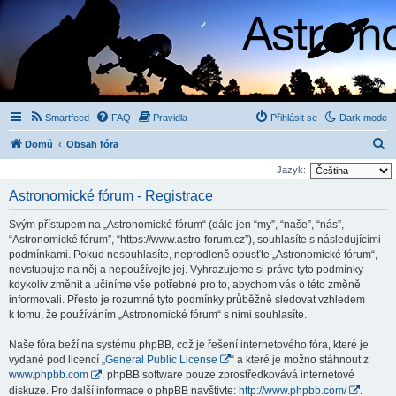
Smartfeed
FAQ
Pravidla
Přihlásit se
Dark mode
H
Domů
Obsah fóra
l
Jazyk:
e
Astronomické fórum - Registrace
d
Svým přístupem na „Astronomické fórum“ (dále jen “my”, “naše”, “nás”,
a
“Astronomické fórum”, “https://www.astro-forum.cz”), souhlasíte s následujícími
t
podmínkami. Pokud nesouhlasíte, neprodleně opusťte „Astronomické fórum“,
nevstupujte na něj a nepoužívejte jej. Vyhrazujeme si právo tyto podmínky
kdykoliv změnit a učiníme vše potřebné pro to, abychom vás o této změně
informovali. Přesto je rozumné tyto podmínky průběžně sledovat vzhledem
k tomu, že používáním „Astronomické fórum“ s nimi souhlasíte.
Naše fóra beží na systému phpBB, což je řešení internetového fóra, které je
vydané pod licencí „
General Public License
“ a které je možno stáhnout z
www.phpbb.com
. phpBB software pouze zprostředkovává internetové
diskuze. Pro další informace o phpBB navštivte:
http://www.phpbb.com/
.