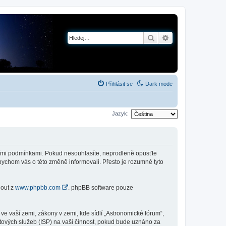
Hledat
Pokročilé hledání
Přihlásit se
Dark mode
Jazyk:
jícími podmínkami. Pokud nesouhlasíte, neprodleně opusťte
abychom vás o této změně informovali. Přesto je rozumné tyto
nout z
www.phpbb.com
. phpBB software pouze
e vaší zemi, zákony v zemi, kde sídlí „Astronomické fórum“,
tových služeb (ISP) na vaši činnost, pokud bude uznáno za