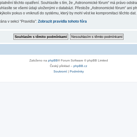
latnění těchto opatření. Souhlasíte s tím, že „Astronomické fórum“ má právo odstr
uhlasíte se všemi údaji uloženými v databázi. Přestože „Astronomické fórum“ ani p
koliv pokus o vniknutí do systému, který by mohl vést ke kompromitaci těchto dat.
vána v sekci “Pravidla”:
Zobrazit pravidla tohoto fóra
Založeno na
phpBB
® Forum Software © phpBB Limited
Český překlad –
phpBB.cz
Soukromí
|
Podmínky