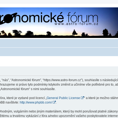
 “nás”, “Astronomické fórum”, “https://www.astro-forum.cz”), souhlasíte s následu
yhrazujeme si právo tyto podmínky kdykoliv změnit a učiníme vše potřebné pro to, 
Astronomické fórum“ s nimi souhlasíte.
ra, které je vydané pod licencí „
General Public License
“ a které je možno stáh
pBB navštivte:
http://www.phpbb.com/
.
vhodným, vulgárním nebo jiným materiálem, který by mohl porušovat platné zákony v
žitému a trvalému vykázání z fóra a/nebo upozornění vašeho poskytovatele interne