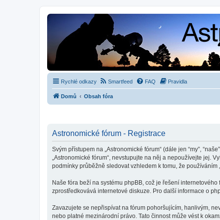
Rychlé odkazy
Smartfeed
FAQ
Pravidla
Domů
Obsah fóra
Astronomické fórum - Registrace
Svým přístupem na „Astronomické fórum“ (dále jen “my”, “naše”,
„Astronomické fórum“, nevstupujte na něj a nepoužívejte jej. V
podmínky průběžně sledovat vzhledem k tomu, že používáním „
Naše fóra beží na systému phpBB, což je řešení internetového fó
zprostředkovává internetové diskuze. Pro další informace o ph
Zavazujete se nepřispívat na fórum pohoršujícím, hanlivým, ne
nebo platné mezinárodní právo. Tato činnost může vést k okam