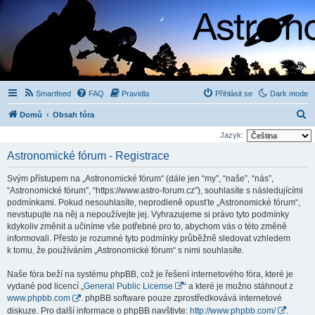
Smartfeed
FAQ
Pravidla
Přihlásit se
Dark mode
H
Domů
Obsah fóra
l
Jazyk:
e
Astronomické fórum - Registrace
d
Svým přístupem na „Astronomické fórum“ (dále jen “my”, “naše”, “nás”,
a
“Astronomické fórum”, “https://www.astro-forum.cz”), souhlasíte s následujícími
t
podmínkami. Pokud nesouhlasíte, neprodleně opusťte „Astronomické fórum“,
nevstupujte na něj a nepoužívejte jej. Vyhrazujeme si právo tyto podmínky
kdykoliv změnit a učiníme vše potřebné pro to, abychom vás o této změně
informovali. Přesto je rozumné tyto podmínky průběžně sledovat vzhledem
k tomu, že používáním „Astronomické fórum“ s nimi souhlasíte.
Naše fóra beží na systému phpBB, což je řešení internetového fóra, které je
vydané pod licencí „
General Public License
“ a které je možno stáhnout z
www.phpbb.com
. phpBB software pouze zprostředkovává internetové
diskuze. Pro další informace o phpBB navštivte:
http://www.phpbb.com/
.