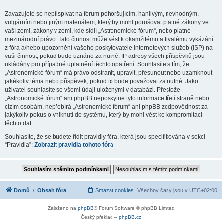
Zavazujete se nepřispívat na fórum pohoršujícím, hanlivým, nevhodným,
vulgárním nebo jiným materiálem, který by mohl porušovat platné zákony ve
vaší zemi, zákony v zemi, kde sídlí „Astronomické fórum“, nebo platné
mezinárodní právo. Tato činnost může vést k okamžitému a trvalému vykázání
z fóra a/nebo upozornění vašeho poskytovatele internetových služeb (ISP) na
vaši činnost, pokud bude uznáno za nutné. IP adresy všech příspěvků jsou
ukládány pro případné uplatnění těchto opatření. Souhlasíte s tím, že
„Astronomické fórum“ má právo odstranit, upravit, přesunout nebo uzamknout
jakékoliv téma nebo příspěvek, pokud to bude považovat za nutné. Jako
uživatel souhlasíte se všemi údaji uloženými v databázi. Přestože
„Astronomické fórum“ ani phpBB neposkytne tyto informace třetí straně nebo
cizím osobám, nepřebírá „Astronomické fórum“ ani phpBB zodpovědnost za
jakýkoliv pokus o vniknutí do systému, který by mohl vést ke kompromitaci
těchto dat.
Souhlasíte, že se budete řídit pravidly fóra, která jsou specifikována v sekci
“Pravidla”:
Zobrazit pravidla tohoto fóra
Domů
Obsah fóra
Smazat cookies
Všechny časy jsou v
UTC+02:00
Založeno na
phpBB
® Forum Software © phpBB Limited
Český překlad –
phpBB.cz