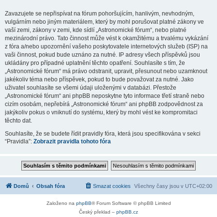
Zavazujete se nepřispívat na fórum pohoršujícím, hanlivým, nevhodným,
vulgárním nebo jiným materiálem, který by mohl porušovat platné zákony ve
vaší zemi, zákony v zemi, kde sídlí „Astronomické fórum“, nebo platné
mezinárodní právo. Tato činnost může vést k okamžitému a trvalému vykázání
z fóra a/nebo upozornění vašeho poskytovatele internetových služeb (ISP) na
vaši činnost, pokud bude uznáno za nutné. IP adresy všech příspěvků jsou
ukládány pro případné uplatnění těchto opatření. Souhlasíte s tím, že
„Astronomické fórum“ má právo odstranit, upravit, přesunout nebo uzamknout
jakékoliv téma nebo příspěvek, pokud to bude považovat za nutné. Jako
uživatel souhlasíte se všemi údaji uloženými v databázi. Přestože
„Astronomické fórum“ ani phpBB neposkytne tyto informace třetí straně nebo
cizím osobám, nepřebírá „Astronomické fórum“ ani phpBB zodpovědnost za
jakýkoliv pokus o vniknutí do systému, který by mohl vést ke kompromitaci
těchto dat.
Souhlasíte, že se budete řídit pravidly fóra, která jsou specifikována v sekci
“Pravidla”:
Zobrazit pravidla tohoto fóra
Domů
Obsah fóra
Smazat cookies
Všechny časy jsou v
UTC+02:00
Založeno na
phpBB
® Forum Software © phpBB Limited
Český překlad –
phpBB.cz