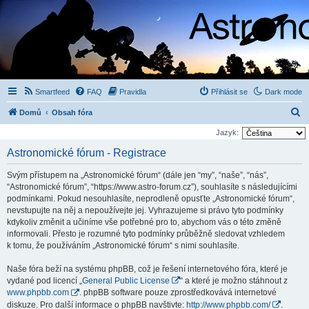
Smartfeed
FAQ
Pravidla
Přihlásit se
Dark mode
H
Domů
Obsah fóra
l
Jazyk:
e
Astronomické fórum - Registrace
d
Svým přístupem na „Astronomické fórum“ (dále jen “my”, “naše”, “nás”,
a
“Astronomické fórum”, “https://www.astro-forum.cz”), souhlasíte s následujícími
t
podmínkami. Pokud nesouhlasíte, neprodleně opusťte „Astronomické fórum“,
nevstupujte na něj a nepoužívejte jej. Vyhrazujeme si právo tyto podmínky
kdykoliv změnit a učiníme vše potřebné pro to, abychom vás o této změně
informovali. Přesto je rozumné tyto podmínky průběžně sledovat vzhledem
k tomu, že používáním „Astronomické fórum“ s nimi souhlasíte.
Naše fóra beží na systému phpBB, což je řešení internetového fóra, které je
vydané pod licencí „
General Public License
“ a které je možno stáhnout z
www.phpbb.com
. phpBB software pouze zprostředkovává internetové
diskuze. Pro další informace o phpBB navštivte:
http://www.phpbb.com/
.