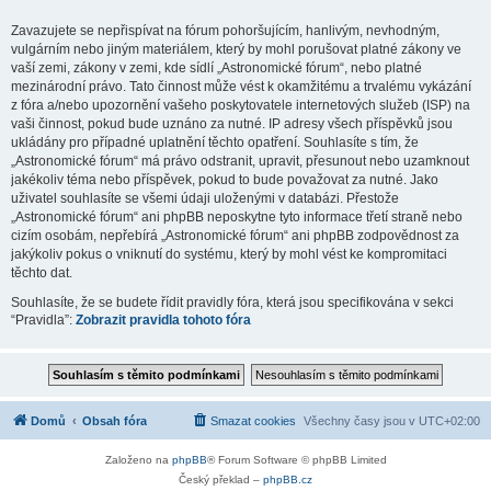
Zavazujete se nepřispívat na fórum pohoršujícím, hanlivým, nevhodným,
vulgárním nebo jiným materiálem, který by mohl porušovat platné zákony ve
vaší zemi, zákony v zemi, kde sídlí „Astronomické fórum“, nebo platné
mezinárodní právo. Tato činnost může vést k okamžitému a trvalému vykázání
z fóra a/nebo upozornění vašeho poskytovatele internetových služeb (ISP) na
vaši činnost, pokud bude uznáno za nutné. IP adresy všech příspěvků jsou
ukládány pro případné uplatnění těchto opatření. Souhlasíte s tím, že
„Astronomické fórum“ má právo odstranit, upravit, přesunout nebo uzamknout
jakékoliv téma nebo příspěvek, pokud to bude považovat za nutné. Jako
uživatel souhlasíte se všemi údaji uloženými v databázi. Přestože
„Astronomické fórum“ ani phpBB neposkytne tyto informace třetí straně nebo
cizím osobám, nepřebírá „Astronomické fórum“ ani phpBB zodpovědnost za
jakýkoliv pokus o vniknutí do systému, který by mohl vést ke kompromitaci
těchto dat.
Souhlasíte, že se budete řídit pravidly fóra, která jsou specifikována v sekci
“Pravidla”:
Zobrazit pravidla tohoto fóra
Domů
Obsah fóra
Smazat cookies
Všechny časy jsou v
UTC+02:00
Založeno na
phpBB
® Forum Software © phpBB Limited
Český překlad –
phpBB.cz