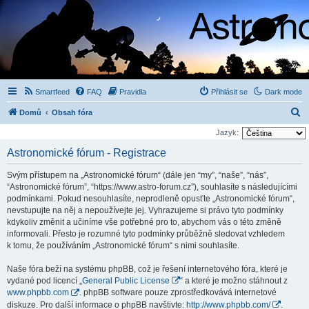
Smartfeed
FAQ
Pravidla
Přihlásit se
Dark mode
H
Domů
Obsah fóra
l
Jazyk:
e
Astronomické fórum - Registrace
d
Svým přístupem na „Astronomické fórum“ (dále jen “my”, “naše”, “nás”,
a
“Astronomické fórum”, “https://www.astro-forum.cz”), souhlasíte s následujícími
t
podmínkami. Pokud nesouhlasíte, neprodleně opusťte „Astronomické fórum“,
nevstupujte na něj a nepoužívejte jej. Vyhrazujeme si právo tyto podmínky
kdykoliv změnit a učiníme vše potřebné pro to, abychom vás o této změně
informovali. Přesto je rozumné tyto podmínky průběžně sledovat vzhledem
k tomu, že používáním „Astronomické fórum“ s nimi souhlasíte.
Naše fóra beží na systému phpBB, což je řešení internetového fóra, které je
vydané pod licencí „
General Public License
“ a které je možno stáhnout z
www.phpbb.com
. phpBB software pouze zprostředkovává internetové
diskuze. Pro další informace o phpBB navštivte:
http://www.phpbb.com/
.