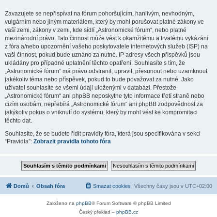
Zavazujete se nepřispívat na fórum pohoršujícím, hanlivým, nevhodným,
vulgárním nebo jiným materiálem, který by mohl porušovat platné zákony ve
vaší zemi, zákony v zemi, kde sídlí „Astronomické fórum“, nebo platné
mezinárodní právo. Tato činnost může vést k okamžitému a trvalému vykázání
z fóra a/nebo upozornění vašeho poskytovatele internetových služeb (ISP) na
vaši činnost, pokud bude uznáno za nutné. IP adresy všech příspěvků jsou
ukládány pro případné uplatnění těchto opatření. Souhlasíte s tím, že
„Astronomické fórum“ má právo odstranit, upravit, přesunout nebo uzamknout
jakékoliv téma nebo příspěvek, pokud to bude považovat za nutné. Jako
uživatel souhlasíte se všemi údaji uloženými v databázi. Přestože
„Astronomické fórum“ ani phpBB neposkytne tyto informace třetí straně nebo
cizím osobám, nepřebírá „Astronomické fórum“ ani phpBB zodpovědnost za
jakýkoliv pokus o vniknutí do systému, který by mohl vést ke kompromitaci
těchto dat.
Souhlasíte, že se budete řídit pravidly fóra, která jsou specifikována v sekci
“Pravidla”:
Zobrazit pravidla tohoto fóra
Domů
Obsah fóra
Smazat cookies
Všechny časy jsou v
UTC+02:00
Založeno na
phpBB
® Forum Software © phpBB Limited
Český překlad –
phpBB.cz