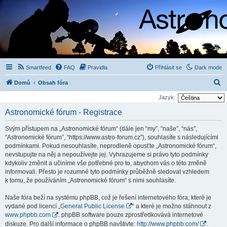
Smartfeed
FAQ
Pravidla
Přihlásit se
Dark mode
H
Domů
Obsah fóra
l
Jazyk:
e
Astronomické fórum - Registrace
d
Svým přístupem na „Astronomické fórum“ (dále jen “my”, “naše”, “nás”,
a
“Astronomické fórum”, “https://www.astro-forum.cz”), souhlasíte s následujícími
t
podmínkami. Pokud nesouhlasíte, neprodleně opusťte „Astronomické fórum“,
nevstupujte na něj a nepoužívejte jej. Vyhrazujeme si právo tyto podmínky
kdykoliv změnit a učiníme vše potřebné pro to, abychom vás o této změně
informovali. Přesto je rozumné tyto podmínky průběžně sledovat vzhledem
k tomu, že používáním „Astronomické fórum“ s nimi souhlasíte.
Naše fóra beží na systému phpBB, což je řešení internetového fóra, které je
vydané pod licencí „
General Public License
“ a které je možno stáhnout z
www.phpbb.com
. phpBB software pouze zprostředkovává internetové
diskuze. Pro další informace o phpBB navštivte:
http://www.phpbb.com/
.