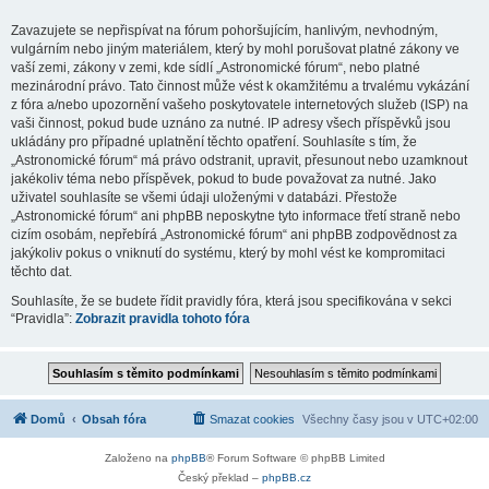
Zavazujete se nepřispívat na fórum pohoršujícím, hanlivým, nevhodným,
vulgárním nebo jiným materiálem, který by mohl porušovat platné zákony ve
vaší zemi, zákony v zemi, kde sídlí „Astronomické fórum“, nebo platné
mezinárodní právo. Tato činnost může vést k okamžitému a trvalému vykázání
z fóra a/nebo upozornění vašeho poskytovatele internetových služeb (ISP) na
vaši činnost, pokud bude uznáno za nutné. IP adresy všech příspěvků jsou
ukládány pro případné uplatnění těchto opatření. Souhlasíte s tím, že
„Astronomické fórum“ má právo odstranit, upravit, přesunout nebo uzamknout
jakékoliv téma nebo příspěvek, pokud to bude považovat za nutné. Jako
uživatel souhlasíte se všemi údaji uloženými v databázi. Přestože
„Astronomické fórum“ ani phpBB neposkytne tyto informace třetí straně nebo
cizím osobám, nepřebírá „Astronomické fórum“ ani phpBB zodpovědnost za
jakýkoliv pokus o vniknutí do systému, který by mohl vést ke kompromitaci
těchto dat.
Souhlasíte, že se budete řídit pravidly fóra, která jsou specifikována v sekci
“Pravidla”:
Zobrazit pravidla tohoto fóra
Domů
Obsah fóra
Smazat cookies
Všechny časy jsou v
UTC+02:00
Založeno na
phpBB
® Forum Software © phpBB Limited
Český překlad –
phpBB.cz