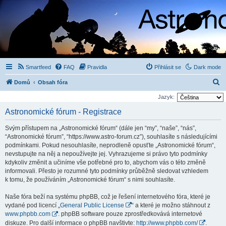
Smartfeed
FAQ
Pravidla
Přihlásit se
Dark mode
H
Domů
Obsah fóra
l
Jazyk:
e
Astronomické fórum - Registrace
d
Svým přístupem na „Astronomické fórum“ (dále jen “my”, “naše”, “nás”,
a
“Astronomické fórum”, “https://www.astro-forum.cz”), souhlasíte s následujícími
t
podmínkami. Pokud nesouhlasíte, neprodleně opusťte „Astronomické fórum“,
nevstupujte na něj a nepoužívejte jej. Vyhrazujeme si právo tyto podmínky
kdykoliv změnit a učiníme vše potřebné pro to, abychom vás o této změně
informovali. Přesto je rozumné tyto podmínky průběžně sledovat vzhledem
k tomu, že používáním „Astronomické fórum“ s nimi souhlasíte.
Naše fóra beží na systému phpBB, což je řešení internetového fóra, které je
vydané pod licencí „
General Public License
“ a které je možno stáhnout z
www.phpbb.com
. phpBB software pouze zprostředkovává internetové
diskuze. Pro další informace o phpBB navštivte:
http://www.phpbb.com/
.