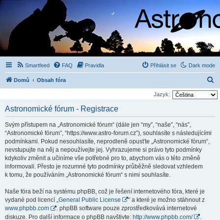
Smartfeed
FAQ
Pravidla
Přihlásit se
Dark mode
H
Domů
Obsah fóra
l
Jazyk:
e
Astronomické fórum - Registrace
d
Svým přístupem na „Astronomické fórum“ (dále jen “my”, “naše”, “nás”,
a
“Astronomické fórum”, “https://www.astro-forum.cz”), souhlasíte s následujícími
t
podmínkami. Pokud nesouhlasíte, neprodleně opusťte „Astronomické fórum“,
nevstupujte na něj a nepoužívejte jej. Vyhrazujeme si právo tyto podmínky
kdykoliv změnit a učiníme vše potřebné pro to, abychom vás o této změně
informovali. Přesto je rozumné tyto podmínky průběžně sledovat vzhledem
k tomu, že používáním „Astronomické fórum“ s nimi souhlasíte.
Naše fóra beží na systému phpBB, což je řešení internetového fóra, které je
vydané pod licencí „
General Public License
“ a které je možno stáhnout z
www.phpbb.com
. phpBB software pouze zprostředkovává internetové
diskuze. Pro další informace o phpBB navštivte:
http://www.phpbb.com/
.