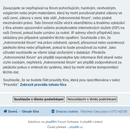
Zavazujete se nepřispívat na fórum pohoršujícím, hanlivým, nevhodným,
vulgárním nebo jiným materiálem, který by mohl porušovat platné zákony ve
vaší zemi, zákony v zemi, kde sídlí „Astronomické fórum“, nebo platné
mezinárodní právo. Tato činnost může vést k okamžitému a trvalému vykázání
z fóra a/nebo upozornění vašeho poskytovatele internetových služeb (ISP) na
vaši činnost, pokud bude uznáno za nutné. IP adresy všech příspěvků jsou
ukládány pro případné uplatnění těchto opatření. Souhlasíte s tím, že
„Astronomické fórum“ má právo odstranit, upravit, přesunout nebo uzamknout
jakékoliv téma nebo příspěvek, pokud to bude považovat za nutné. Jako
uživatel souhlasíte se všemi údaji uloženými v databázi. Přestože
„Astronomické fórum“ ani phpBB neposkytne tyto informace třetí straně nebo
cizím osobám, nepřebírá „Astronomické fórum“ ani phpBB zodpovědnost za
jakýkoliv pokus o vniknutí do systému, který by mohl vést ke kompromitaci
těchto dat.
Souhlasíte, že se budete řídit pravidly fóra, která jsou specifikována v sekci
“Pravidla”:
Zobrazit pravidla tohoto fóra
Domů
Obsah fóra
Smazat cookies
Všechny časy jsou v
UTC+02:00
Založeno na
phpBB
® Forum Software © phpBB Limited
Český překlad –
phpBB.cz