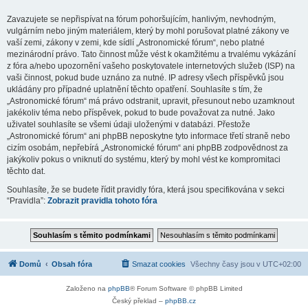
Zavazujete se nepřispívat na fórum pohoršujícím, hanlivým, nevhodným,
vulgárním nebo jiným materiálem, který by mohl porušovat platné zákony ve
vaší zemi, zákony v zemi, kde sídlí „Astronomické fórum“, nebo platné
mezinárodní právo. Tato činnost může vést k okamžitému a trvalému vykázání
z fóra a/nebo upozornění vašeho poskytovatele internetových služeb (ISP) na
vaši činnost, pokud bude uznáno za nutné. IP adresy všech příspěvků jsou
ukládány pro případné uplatnění těchto opatření. Souhlasíte s tím, že
„Astronomické fórum“ má právo odstranit, upravit, přesunout nebo uzamknout
jakékoliv téma nebo příspěvek, pokud to bude považovat za nutné. Jako
uživatel souhlasíte se všemi údaji uloženými v databázi. Přestože
„Astronomické fórum“ ani phpBB neposkytne tyto informace třetí straně nebo
cizím osobám, nepřebírá „Astronomické fórum“ ani phpBB zodpovědnost za
jakýkoliv pokus o vniknutí do systému, který by mohl vést ke kompromitaci
těchto dat.
Souhlasíte, že se budete řídit pravidly fóra, která jsou specifikována v sekci
“Pravidla”:
Zobrazit pravidla tohoto fóra
Domů
Obsah fóra
Smazat cookies
Všechny časy jsou v
UTC+02:00
Založeno na
phpBB
® Forum Software © phpBB Limited
Český překlad –
phpBB.cz