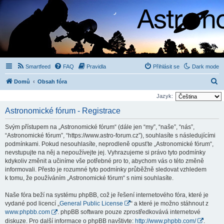
Smartfeed
FAQ
Pravidla
Přihlásit se
Dark mode
H
Domů
Obsah fóra
l
Jazyk:
e
Astronomické fórum - Registrace
d
Svým přístupem na „Astronomické fórum“ (dále jen “my”, “naše”, “nás”,
a
“Astronomické fórum”, “https://www.astro-forum.cz”), souhlasíte s následujícími
t
podmínkami. Pokud nesouhlasíte, neprodleně opusťte „Astronomické fórum“,
nevstupujte na něj a nepoužívejte jej. Vyhrazujeme si právo tyto podmínky
kdykoliv změnit a učiníme vše potřebné pro to, abychom vás o této změně
informovali. Přesto je rozumné tyto podmínky průběžně sledovat vzhledem
k tomu, že používáním „Astronomické fórum“ s nimi souhlasíte.
Naše fóra beží na systému phpBB, což je řešení internetového fóra, které je
vydané pod licencí „
General Public License
“ a které je možno stáhnout z
www.phpbb.com
. phpBB software pouze zprostředkovává internetové
diskuze. Pro další informace o phpBB navštivte:
http://www.phpbb.com/
.