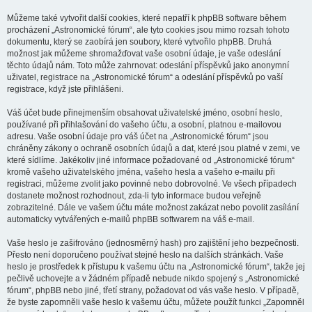
Můžeme také vytvořit další cookies, které nepatří k phpBB software během
procházení „Astronomické fórum“, ale tyto cookies jsou mimo rozsah tohoto
dokumentu, který se zaobírá jen soubory, které vytvořilo phpBB. Druhá
možnost jak můžeme shromažďovat vaše osobní údaje, je vaše odeslání
těchto údajů nám. Toto může zahrnovat: odeslání příspěvků jako anonymní
uživatel, registrace na „Astronomické fórum“ a odeslání příspěvků po vaší
registrace, když jste přihlášeni.
Váš účet bude přinejmenším obsahovat uživatelské jméno, osobní heslo,
používané při přihlašování do vašeho účtu, a osobní, platnou e-mailovou
adresu. Vaše osobní údaje pro váš účet na „Astronomické fórum“ jsou
chráněny zákony o ochraně osobních údajů a dat, které jsou platné v zemi, ve
které sídlíme. Jakékoliv jiné informace požadované od „Astronomické fórum“
kromě vašeho uživatelského jména, vašeho hesla a vašeho e-mailu při
registraci, můžeme zvolit jako povinné nebo dobrovolné. Ve všech případech
dostanete možnost rozhodnout, zda-li tyto informace budou veřejně
zobrazitelné. Dále ve vašem účtu máte možnost zakázat nebo povolit zasílání
automaticky vytvářených e-mailů phpBB softwarem na váš e-mail.
Vaše heslo je zašifrováno (jednosměrný hash) pro zajištění jeho bezpečnosti.
Přesto není doporučeno používat stejné heslo na dalších stránkách. Vaše
heslo je prostředek k přístupu k vašemu účtu na „Astronomické fórum“, takže jej
pečlivě uchovejte a v žádném případě nebude nikdo spojený s „Astronomické
fórum“, phpBB nebo jiné, třetí strany, požadovat od vás vaše heslo. V případě,
že byste zapomněli vaše heslo k vašemu účtu, můžete použít funkci „Zapomněl