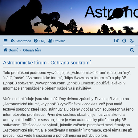
Smartfeed
FAQ
Pravidla
H
Domů
Obsah fóra
l
Astronomické fórum - Ochrana soukromí
e
d
Toto prohlášení podrobně vysvětluje jak „Astronomické fórum“ (dále jen “my”,
“nás”, “naše”, “Astronomické fórum”, “https://www.astro-forum.cz”) a phpBB
a
(„phpBB software“, „www.phpbb.com“, „phpBB Limited“) používá jakékoliv
t
informace shromážděné během každé vaší návštěvy.
Vaše osobní údaje jsou shromážděny dvěma způsoby. Prvním při vstupu na
„Astronomické fórum“, kdy phpBB vytvoří několik cookies, což jsou malé
textové soubory, které jsou stáhnuty a uloženy v dočasných souborech vašeho
internetového prohlížeče. První dvě cookies obsahují jen uživatelské-id a
anonymní identifikátor session, které je vám automaticky přiděleno phpBB
softwarem. Třetí cookie se vytvoří, jakmile začnete procházet mezi tématy na
„Astronomické fórum“, a je používána k ukládání informace, které téma jste již
přečetli, což vede k snažšímu a pohodlnějšímu pohybu po fóru.