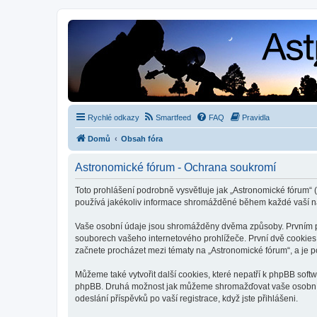
Rychlé odkazy
Smartfeed
FAQ
Pravidla
Domů
Obsah fóra
Astronomické fórum - Ochrana soukromí
Toto prohlášení podrobně vysvětluje jak „Astronomické fórum“ (
používá jakékoliv informace shromážděné během každé vaší n
Vaše osobní údaje jsou shromážděny dvěma způsoby. Prvním při
souborech vašeho internetového prohlížeče. První dvě cookies o
začnete procházet mezi tématy na „Astronomické fórum“, a je po
Můžeme také vytvořit další cookies, které nepatří k phpBB soft
phpBB. Druhá možnost jak můžeme shromažďovat vaše osobní úda
odeslání příspěvků po vaší registrace, když jste přihlášeni.