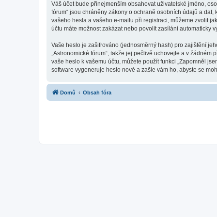
Váš účet bude přinejmenším obsahovat uživatelské jméno, osob
fórum“ jsou chráněny zákony o ochraně osobních údajů a dat, k
vašeho hesla a vašeho e-mailu při registraci, můžeme zvolit j
účtu máte možnost zakázat nebo povolit zasílání automaticky 
Vaše heslo je zašifrováno (jednosměrný hash) pro zajištění jeh
„Astronomické fórum“, takže jej pečlivě uchovejte a v žádném 
vaše heslo k vašemu účtu, můžete použít funkci „Zapomněl js
software vygeneruje heslo nové a zašle vám ho, abyste se mohli
Domů
Obsah fóra