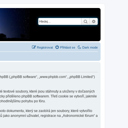
Hledat
Pokročilé hledání
Registrovat
Přihlásit se
Dark mode
 a phpBB („phpBB software“, „www.phpbb.com“, „phpBB Limited“)
é textové soubory, které jsou stáhnuty a uloženy v dočasných
cky přiděleno phpBB softwarem. Třetí cookie se vytvoří, jakmile
 pohodlnějšímu pohybu po fóru.
to dokumentu, který se zaobírá jen soubory, které vytvořilo
 jako anonymní uživatel, registrace na „Astronomické fórum“ a