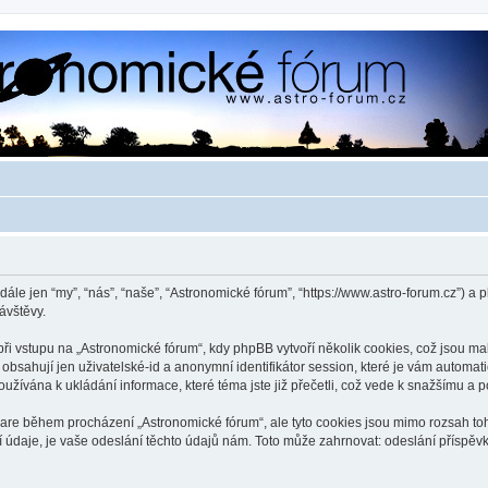
dále jen “my”, “nás”, “naše”, “Astronomické fórum”, “https://www.astro-forum.cz”)
ávštěvy.
 vstupu na „Astronomické fórum“, kdy phpBB vytvoří několik cookies, což jsou mal
bsahují jen uživatelské-id a anonymní identifikátor session, které je vám automati
užívána k ukládání informace, které téma jste již přečetli, což vede k snažšímu a
ware během procházení „Astronomické fórum“, ale tyto cookies jsou mimo rozsah toho
je, je vaše odeslání těchto údajů nám. Toto může zahrnovat: odeslání příspěvků