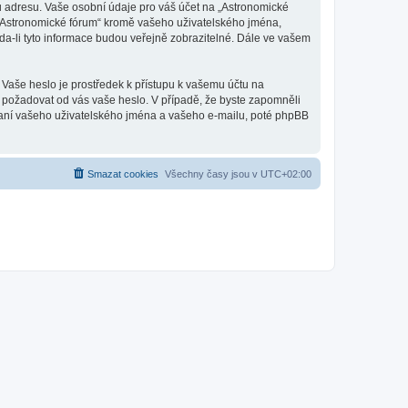
u adresu. Vaše osobní údaje pro váš účet na „Astronomické
d „Astronomické fórum“ kromě vašeho uživatelského jména,
a-li tyto informace budou veřejně zobrazitelné. Dále ve vašem
 Vaše heslo je prostředek k přístupu k vašemu účtu na
, požadovat od vás vaše heslo. V případě, že byste zapomněli
aní vašeho uživatelského jména a vašeho e-mailu, poté phpBB
Smazat cookies
Všechny časy jsou v
UTC+02:00