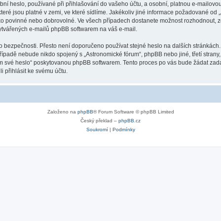
ní heslo, používané při přihlašování do vašeho účtu, a osobní, platnou e-mailovo
teré jsou platné v zemi, ve které sídlíme. Jakékoliv jiné informace požadované o
ako povinné nebo dobrovolné. Ve všech případech dostanete možnost rozhodnout, zd
vytvářených e-mailů phpBB softwarem na váš e-mail.
o bezpečnosti. Přesto není doporučeno používat stejné heslo na dalších stránkách.
případě nebude nikdo spojený s „Astronomické fórum“, phpBB nebo jiné, třetí strany
em své heslo“ poskytovanou phpBB softwarem. Tento proces po vás bude žádat zad
 přihlásit ke svému účtu.
Založeno na
phpBB
® Forum Software © phpBB Limited
Český překlad –
phpBB.cz
Soukromí
|
Podmínky