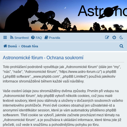
Smartfeed
FAQ
Pravidla
H
Domů
Obsah fóra
l
Astronomické fórum - Ochrana soukromí
e
d
Toto prohlášení podrobně vysvětluje jak „Astronomické fórum“ (dále jen “my”,
“nás”, “naše”, “Astronomické fórum”, “https://www.astro-forum.cz”) a phpBB
a
(„phpBB software“, „www.phpbb.com“, „phpBB Limited“) používá jakékoliv
t
informace shromážděné během každé vaší návštěvy.
Vaše osobní údaje jsou shromážděny dvěma způsoby. Prvním při vstupu na
„Astronomické fórum“, kdy phpBB vytvoří několik cookies, což jsou malé
textové soubory, které jsou stáhnuty a uloženy v dočasných souborech vašeho
internetového prohlížeče. První dvě cookies obsahují jen uživatelské-id a
anonymní identifikátor session, které je vám automaticky přiděleno phpBB
softwarem. Třetí cookie se vytvoří, jakmile začnete procházet mezi tématy na
„Astronomické fórum“, a je používána k ukládání informace, které téma jste již
přečetli, což vede k snažšímu a pohodlnějšímu pohybu po fóru.