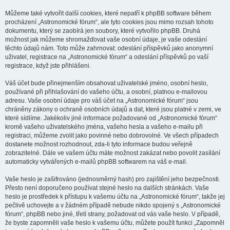
Můžeme také vytvořit další cookies, které nepatří k phpBB software během
procházení „Astronomické fórum“, ale tyto cookies jsou mimo rozsah tohoto
dokumentu, který se zaobírá jen soubory, které vytvořilo phpBB. Druhá
možnost jak můžeme shromažďovat vaše osobní údaje, je vaše odeslání
těchto údajů nám. Toto může zahrnovat: odeslání příspěvků jako anonymní
uživatel, registrace na „Astronomické fórum“ a odeslání příspěvků po vaší
registrace, když jste přihlášeni.
Váš účet bude přinejmenším obsahovat uživatelské jméno, osobní heslo,
používané při přihlašování do vašeho účtu, a osobní, platnou e-mailovou
adresu. Vaše osobní údaje pro váš účet na „Astronomické fórum“ jsou
chráněny zákony o ochraně osobních údajů a dat, které jsou platné v zemi, ve
které sídlíme. Jakékoliv jiné informace požadované od „Astronomické fórum“
kromě vašeho uživatelského jména, vašeho hesla a vašeho e-mailu při
registraci, můžeme zvolit jako povinné nebo dobrovolné. Ve všech případech
dostanete možnost rozhodnout, zda-li tyto informace budou veřejně
zobrazitelné. Dále ve vašem účtu máte možnost zakázat nebo povolit zasílání
automaticky vytvářených e-mailů phpBB softwarem na váš e-mail.
Vaše heslo je zašifrováno (jednosměrný hash) pro zajištění jeho bezpečnosti.
Přesto není doporučeno používat stejné heslo na dalších stránkách. Vaše
heslo je prostředek k přístupu k vašemu účtu na „Astronomické fórum“, takže jej
pečlivě uchovejte a v žádném případě nebude nikdo spojený s „Astronomické
fórum“, phpBB nebo jiné, třetí strany, požadovat od vás vaše heslo. V případě,
že byste zapomněli vaše heslo k vašemu účtu, můžete použít funkci „Zapomněl