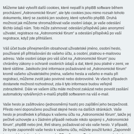
Můžeme také vytvořit další cookies, které nepatří k phpBB software během
procházení „Astronomické fórum“, ale tyto cookies jsou mimo rozsah tohoto
dokumentu, který se zaobírá jen soubory, které vytvořilo phpBB. Druhá
možnost jak můžeme shromažďovat vaše osobní údaje, je vaše odeslání
těchto údajů nám. Toto může zahrnovat: odeslání příspěvků jako anonymní
uživatel, registrace na „Astronomické fórum“ a odeslání příspěvků po vaší
registrace, když jste přihlášeni.
Váš účet bude přinejmenším obsahovat uživatelské jméno, osobní heslo,
používané při přihlašování do vašeho účtu, a osobní, platnou e-mailovou
adresu. Vaše osobní údaje pro váš účet na „Astronomické fórum“ jsou
chráněny zákony o ochraně osobních údajů a dat, které jsou platné v zemi, ve
které sídlíme. Jakékoliv jiné informace požadované od „Astronomické fórum“
kromě vašeho uživatelského jména, vašeho hesla a vašeho e-mailu při
registraci, můžeme zvolit jako povinné nebo dobrovolné. Ve všech případech
dostanete možnost rozhodnout, zda-li tyto informace budou veřejně
zobrazitelné. Dále ve vašem účtu máte možnost zakázat nebo povolit zasílání
automaticky vytvářených e-mailů phpBB softwarem na váš e-mail.
Vaše heslo je zašifrováno (jednosměrný hash) pro zajištění jeho bezpečnosti.
Přesto není doporučeno používat stejné heslo na dalších stránkách. Vaše
heslo je prostředek k přístupu k vašemu účtu na „Astronomické fórum“, takže jej
pečlivě uchovejte a v žádném případě nebude nikdo spojený s „Astronomické
fórum“, phpBB nebo jiné, třetí strany, požadovat od vás vaše heslo. V případě,
že byste zapomněli vaše heslo k vašemu účtu, můžete použít funkci „Zapomněl