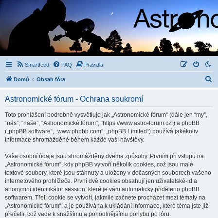
Smartfeed
FAQ
Pravidla
H
Domů
Obsah fóra
l
Astronomické fórum - Ochrana soukromí
e
d
Toto prohlášení podrobně vysvětluje jak „Astronomické fórum“ (dále jen “my”,
“nás”, “naše”, “Astronomické fórum”, “https://www.astro-forum.cz”) a phpBB
a
(„phpBB software“, „www.phpbb.com“, „phpBB Limited“) používá jakékoliv
t
informace shromážděné během každé vaší návštěvy.
Vaše osobní údaje jsou shromážděny dvěma způsoby. Prvním při vstupu na
„Astronomické fórum“, kdy phpBB vytvoří několik cookies, což jsou malé
textové soubory, které jsou stáhnuty a uloženy v dočasných souborech vašeho
internetového prohlížeče. První dvě cookies obsahují jen uživatelské-id a
anonymní identifikátor session, které je vám automaticky přiděleno phpBB
softwarem. Třetí cookie se vytvoří, jakmile začnete procházet mezi tématy na
„Astronomické fórum“, a je používána k ukládání informace, které téma jste již
přečetli, což vede k snažšímu a pohodlnějšímu pohybu po fóru.