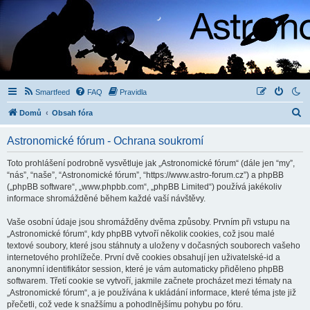
Smartfeed
FAQ
Pravidla
H
Domů
Obsah fóra
l
Astronomické fórum - Ochrana soukromí
e
d
Toto prohlášení podrobně vysvětluje jak „Astronomické fórum“ (dále jen “my”,
“nás”, “naše”, “Astronomické fórum”, “https://www.astro-forum.cz”) a phpBB
a
(„phpBB software“, „www.phpbb.com“, „phpBB Limited“) používá jakékoliv
t
informace shromážděné během každé vaší návštěvy.
Vaše osobní údaje jsou shromážděny dvěma způsoby. Prvním při vstupu na
„Astronomické fórum“, kdy phpBB vytvoří několik cookies, což jsou malé
textové soubory, které jsou stáhnuty a uloženy v dočasných souborech vašeho
internetového prohlížeče. První dvě cookies obsahují jen uživatelské-id a
anonymní identifikátor session, které je vám automaticky přiděleno phpBB
softwarem. Třetí cookie se vytvoří, jakmile začnete procházet mezi tématy na
„Astronomické fórum“, a je používána k ukládání informace, které téma jste již
přečetli, což vede k snažšímu a pohodlnějšímu pohybu po fóru.