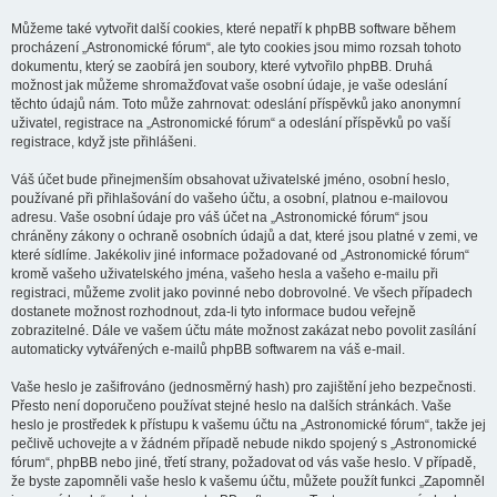
Můžeme také vytvořit další cookies, které nepatří k phpBB software během
procházení „Astronomické fórum“, ale tyto cookies jsou mimo rozsah tohoto
dokumentu, který se zaobírá jen soubory, které vytvořilo phpBB. Druhá
možnost jak můžeme shromažďovat vaše osobní údaje, je vaše odeslání
těchto údajů nám. Toto může zahrnovat: odeslání příspěvků jako anonymní
uživatel, registrace na „Astronomické fórum“ a odeslání příspěvků po vaší
registrace, když jste přihlášeni.
Váš účet bude přinejmenším obsahovat uživatelské jméno, osobní heslo,
používané při přihlašování do vašeho účtu, a osobní, platnou e-mailovou
adresu. Vaše osobní údaje pro váš účet na „Astronomické fórum“ jsou
chráněny zákony o ochraně osobních údajů a dat, které jsou platné v zemi, ve
které sídlíme. Jakékoliv jiné informace požadované od „Astronomické fórum“
kromě vašeho uživatelského jména, vašeho hesla a vašeho e-mailu při
registraci, můžeme zvolit jako povinné nebo dobrovolné. Ve všech případech
dostanete možnost rozhodnout, zda-li tyto informace budou veřejně
zobrazitelné. Dále ve vašem účtu máte možnost zakázat nebo povolit zasílání
automaticky vytvářených e-mailů phpBB softwarem na váš e-mail.
Vaše heslo je zašifrováno (jednosměrný hash) pro zajištění jeho bezpečnosti.
Přesto není doporučeno používat stejné heslo na dalších stránkách. Vaše
heslo je prostředek k přístupu k vašemu účtu na „Astronomické fórum“, takže jej
pečlivě uchovejte a v žádném případě nebude nikdo spojený s „Astronomické
fórum“, phpBB nebo jiné, třetí strany, požadovat od vás vaše heslo. V případě,
že byste zapomněli vaše heslo k vašemu účtu, můžete použít funkci „Zapomněl