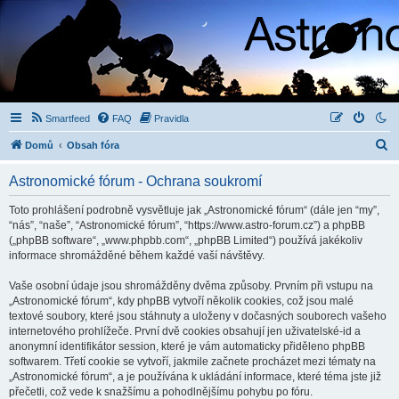
Smartfeed
FAQ
Pravidla
H
Domů
Obsah fóra
l
Astronomické fórum - Ochrana soukromí
e
d
Toto prohlášení podrobně vysvětluje jak „Astronomické fórum“ (dále jen “my”,
“nás”, “naše”, “Astronomické fórum”, “https://www.astro-forum.cz”) a phpBB
a
(„phpBB software“, „www.phpbb.com“, „phpBB Limited“) používá jakékoliv
t
informace shromážděné během každé vaší návštěvy.
Vaše osobní údaje jsou shromážděny dvěma způsoby. Prvním při vstupu na
„Astronomické fórum“, kdy phpBB vytvoří několik cookies, což jsou malé
textové soubory, které jsou stáhnuty a uloženy v dočasných souborech vašeho
internetového prohlížeče. První dvě cookies obsahují jen uživatelské-id a
anonymní identifikátor session, které je vám automaticky přiděleno phpBB
softwarem. Třetí cookie se vytvoří, jakmile začnete procházet mezi tématy na
„Astronomické fórum“, a je používána k ukládání informace, které téma jste již
přečetli, což vede k snažšímu a pohodlnějšímu pohybu po fóru.