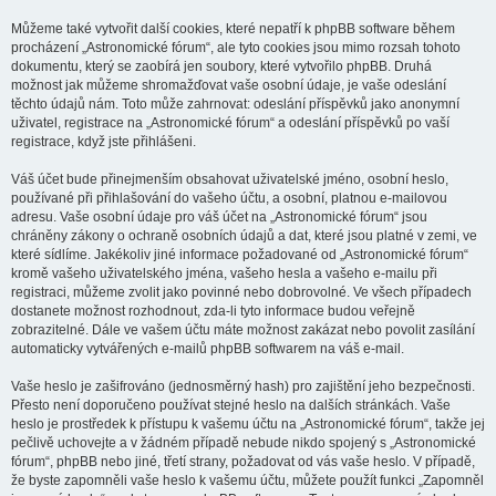
Můžeme také vytvořit další cookies, které nepatří k phpBB software během
procházení „Astronomické fórum“, ale tyto cookies jsou mimo rozsah tohoto
dokumentu, který se zaobírá jen soubory, které vytvořilo phpBB. Druhá
možnost jak můžeme shromažďovat vaše osobní údaje, je vaše odeslání
těchto údajů nám. Toto může zahrnovat: odeslání příspěvků jako anonymní
uživatel, registrace na „Astronomické fórum“ a odeslání příspěvků po vaší
registrace, když jste přihlášeni.
Váš účet bude přinejmenším obsahovat uživatelské jméno, osobní heslo,
používané při přihlašování do vašeho účtu, a osobní, platnou e-mailovou
adresu. Vaše osobní údaje pro váš účet na „Astronomické fórum“ jsou
chráněny zákony o ochraně osobních údajů a dat, které jsou platné v zemi, ve
které sídlíme. Jakékoliv jiné informace požadované od „Astronomické fórum“
kromě vašeho uživatelského jména, vašeho hesla a vašeho e-mailu při
registraci, můžeme zvolit jako povinné nebo dobrovolné. Ve všech případech
dostanete možnost rozhodnout, zda-li tyto informace budou veřejně
zobrazitelné. Dále ve vašem účtu máte možnost zakázat nebo povolit zasílání
automaticky vytvářených e-mailů phpBB softwarem na váš e-mail.
Vaše heslo je zašifrováno (jednosměrný hash) pro zajištění jeho bezpečnosti.
Přesto není doporučeno používat stejné heslo na dalších stránkách. Vaše
heslo je prostředek k přístupu k vašemu účtu na „Astronomické fórum“, takže jej
pečlivě uchovejte a v žádném případě nebude nikdo spojený s „Astronomické
fórum“, phpBB nebo jiné, třetí strany, požadovat od vás vaše heslo. V případě,
že byste zapomněli vaše heslo k vašemu účtu, můžete použít funkci „Zapomněl