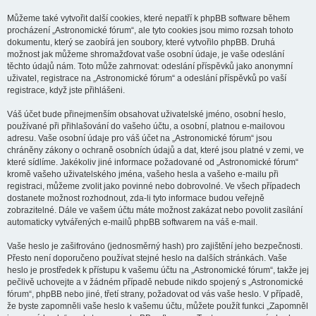
Můžeme také vytvořit další cookies, které nepatří k phpBB software během
procházení „Astronomické fórum“, ale tyto cookies jsou mimo rozsah tohoto
dokumentu, který se zaobírá jen soubory, které vytvořilo phpBB. Druhá
možnost jak můžeme shromažďovat vaše osobní údaje, je vaše odeslání
těchto údajů nám. Toto může zahrnovat: odeslání příspěvků jako anonymní
uživatel, registrace na „Astronomické fórum“ a odeslání příspěvků po vaší
registrace, když jste přihlášeni.
Váš účet bude přinejmenším obsahovat uživatelské jméno, osobní heslo,
používané při přihlašování do vašeho účtu, a osobní, platnou e-mailovou
adresu. Vaše osobní údaje pro váš účet na „Astronomické fórum“ jsou
chráněny zákony o ochraně osobních údajů a dat, které jsou platné v zemi, ve
které sídlíme. Jakékoliv jiné informace požadované od „Astronomické fórum“
kromě vašeho uživatelského jména, vašeho hesla a vašeho e-mailu při
registraci, můžeme zvolit jako povinné nebo dobrovolné. Ve všech případech
dostanete možnost rozhodnout, zda-li tyto informace budou veřejně
zobrazitelné. Dále ve vašem účtu máte možnost zakázat nebo povolit zasílání
automaticky vytvářených e-mailů phpBB softwarem na váš e-mail.
Vaše heslo je zašifrováno (jednosměrný hash) pro zajištění jeho bezpečnosti.
Přesto není doporučeno používat stejné heslo na dalších stránkách. Vaše
heslo je prostředek k přístupu k vašemu účtu na „Astronomické fórum“, takže jej
pečlivě uchovejte a v žádném případě nebude nikdo spojený s „Astronomické
fórum“, phpBB nebo jiné, třetí strany, požadovat od vás vaše heslo. V případě,
že byste zapomněli vaše heslo k vašemu účtu, můžete použít funkci „Zapomněl