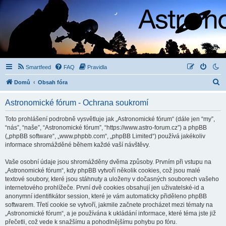
Smartfeed
FAQ
Pravidla
H
Domů
Obsah fóra
l
Astronomické fórum - Ochrana soukromí
e
d
Toto prohlášení podrobně vysvětluje jak „Astronomické fórum“ (dále jen “my”,
“nás”, “naše”, “Astronomické fórum”, “https://www.astro-forum.cz”) a phpBB
a
(„phpBB software“, „www.phpbb.com“, „phpBB Limited“) používá jakékoliv
t
informace shromážděné během každé vaší návštěvy.
Vaše osobní údaje jsou shromážděny dvěma způsoby. Prvním při vstupu na
„Astronomické fórum“, kdy phpBB vytvoří několik cookies, což jsou malé
textové soubory, které jsou stáhnuty a uloženy v dočasných souborech vašeho
internetového prohlížeče. První dvě cookies obsahují jen uživatelské-id a
anonymní identifikátor session, které je vám automaticky přiděleno phpBB
softwarem. Třetí cookie se vytvoří, jakmile začnete procházet mezi tématy na
„Astronomické fórum“, a je používána k ukládání informace, které téma jste již
přečetli, což vede k snažšímu a pohodlnějšímu pohybu po fóru.