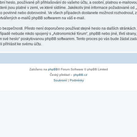
ní heslo, používané při přihlašování do vašeho účtu, a osobní, platnou e-mailovo
teré jsou platné v zemi, ve které sídlíme. Jakékoliv jiné informace požadované o
ako povinné nebo dobrovolné. Ve všech případech dostanete možnost rozhodnout, zd
vytvářených e-mailů phpBB softwarem na váš e-mail.
o bezpečnosti. Přesto není doporučeno používat stejné heslo na dalších stránkách.
případě nebude nikdo spojený s „Astronomické fórum“, phpBB nebo jiné, třetí strany
em své heslo“ poskytovanou phpBB softwarem. Tento proces po vás bude žádat zad
 přihlásit ke svému účtu.
Založeno na
phpBB
® Forum Software © phpBB Limited
Český překlad –
phpBB.cz
Soukromí
|
Podmínky