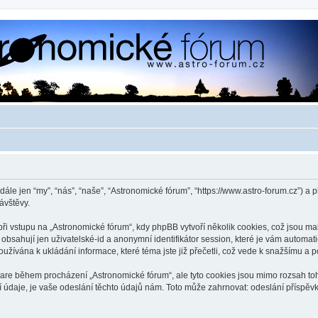
dále jen “my”, “nás”, “naše”, “Astronomické fórum”, “https://www.astro-forum.cz”)
ávštěvy.
 vstupu na „Astronomické fórum“, kdy phpBB vytvoří několik cookies, což jsou mal
bsahují jen uživatelské-id a anonymní identifikátor session, které je vám automati
užívána k ukládání informace, které téma jste již přečetli, což vede k snažšímu a
ware během procházení „Astronomické fórum“, ale tyto cookies jsou mimo rozsah toho
je, je vaše odeslání těchto údajů nám. Toto může zahrnovat: odeslání příspěvků