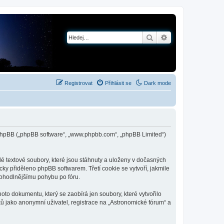
Hledat
Pokročilé hledání
Registrovat
Přihlásit se
Dark mode
 a phpBB („phpBB software“, „www.phpbb.com“, „phpBB Limited“)
é textové soubory, které jsou stáhnuty a uloženy v dočasných
cky přiděleno phpBB softwarem. Třetí cookie se vytvoří, jakmile
 pohodlnějšímu pohybu po fóru.
to dokumentu, který se zaobírá jen soubory, které vytvořilo
 jako anonymní uživatel, registrace na „Astronomické fórum“ a