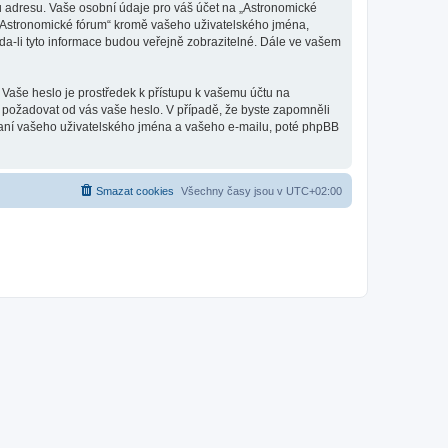
u adresu. Vaše osobní údaje pro váš účet na „Astronomické
d „Astronomické fórum“ kromě vašeho uživatelského jména,
a-li tyto informace budou veřejně zobrazitelné. Dále ve vašem
 Vaše heslo je prostředek k přístupu k vašemu účtu na
, požadovat od vás vaše heslo. V případě, že byste zapomněli
aní vašeho uživatelského jména a vašeho e-mailu, poté phpBB
Smazat cookies
Všechny časy jsou v
UTC+02:00