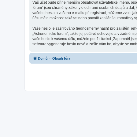
Váš účet bude přinejmenším obsahovat uživatelské jméno, osob
fórum“ jsou chráněny zákony o ochraně osobních údajů a dat, k
vašeho hesla a vašeho e-mailu při registraci, můžeme zvolit j
účtu máte možnost zakázat nebo povolit zasílání automaticky 
Vaše heslo je zašifrováno (jednosměrný hash) pro zajištění jeh
„Astronomické fórum“, takže jej pečlivě uchovejte a v žádném 
vaše heslo k vašemu účtu, můžete použít funkci „Zapomněl js
software vygeneruje heslo nové a zašle vám ho, abyste se mohli
Domů
Obsah fóra