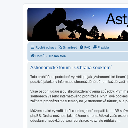
Rychlé odkazy
Smartfeed
FAQ
Pravidla
Domů
Obsah fóra
Astronomické fórum - Ochrana soukromí
Toto prohlášení podrobně vysvětluje jak „Astronomické fórum“ (
používá jakékoliv informace shromážděné během každé vaší n
Vaše osobní údaje jsou shromážděny dvěma způsoby. Prvním při
souborech vašeho internetového prohlížeče. První dvě cookies o
začnete procházet mezi tématy na „Astronomické fórum“, a je po
Můžeme také vytvořit další cookies, které nepatří k phpBB soft
phpBB. Druhá možnost jak můžeme shromažďovat vaše osobní úda
odeslání příspěvků po vaší registrace, když jste přihlášeni.