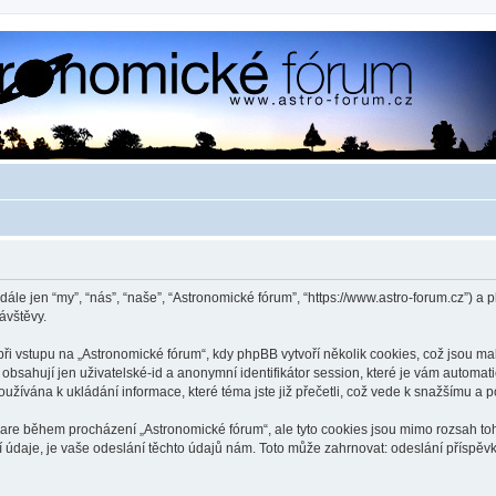
dále jen “my”, “nás”, “naše”, “Astronomické fórum”, “https://www.astro-forum.cz”)
ávštěvy.
 vstupu na „Astronomické fórum“, kdy phpBB vytvoří několik cookies, což jsou mal
bsahují jen uživatelské-id a anonymní identifikátor session, které je vám automati
užívána k ukládání informace, které téma jste již přečetli, což vede k snažšímu a
ware během procházení „Astronomické fórum“, ale tyto cookies jsou mimo rozsah toho
je, je vaše odeslání těchto údajů nám. Toto může zahrnovat: odeslání příspěvků