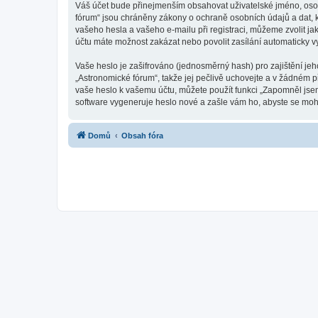
Váš účet bude přinejmenším obsahovat uživatelské jméno, osob
fórum“ jsou chráněny zákony o ochraně osobních údajů a dat, k
vašeho hesla a vašeho e-mailu při registraci, můžeme zvolit j
účtu máte možnost zakázat nebo povolit zasílání automaticky 
Vaše heslo je zašifrováno (jednosměrný hash) pro zajištění jeh
„Astronomické fórum“, takže jej pečlivě uchovejte a v žádném 
vaše heslo k vašemu účtu, můžete použít funkci „Zapomněl js
software vygeneruje heslo nové a zašle vám ho, abyste se mohli
Domů
Obsah fóra