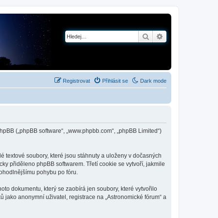
Hledat
Pokročilé hledání
Registrovat
Přihlásit se
Dark mode
 a phpBB („phpBB software“, „www.phpbb.com“, „phpBB Limited“)
é textové soubory, které jsou stáhnuty a uloženy v dočasných
cky přiděleno phpBB softwarem. Třetí cookie se vytvoří, jakmile
 pohodlnějšímu pohybu po fóru.
to dokumentu, který se zaobírá jen soubory, které vytvořilo
 jako anonymní uživatel, registrace na „Astronomické fórum“ a