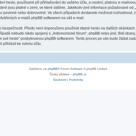
ní heslo, používané při přihlašování do vašeho účtu, a osobní, platnou e-mailovo
teré jsou platné v zemi, ve které sídlíme. Jakékoliv jiné informace požadované o
ako povinné nebo dobrovolné. Ve všech případech dostanete možnost rozhodnout, zd
vytvářených e-mailů phpBB softwarem na váš e-mail.
o bezpečnosti. Přesto není doporučeno používat stejné heslo na dalších stránkách.
případě nebude nikdo spojený s „Astronomické fórum“, phpBB nebo jiné, třetí strany
em své heslo“ poskytovanou phpBB softwarem. Tento proces po vás bude žádat zad
 přihlásit ke svému účtu.
Založeno na
phpBB
® Forum Software © phpBB Limited
Český překlad –
phpBB.cz
Soukromí
|
Podmínky