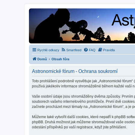
Rychlé odkazy
Smartfeed
FAQ
Pravidla
Domů
Obsah fóra
Astronomické fórum - Ochrana soukromí
Toto prohlášení podrobně vysvětluje jak „Astronomické fórum“ (
používá jakékoliv informace shromážděné během každé vaší n
Vaše osobní údaje jsou shromážděny dvěma způsoby. Prvním při
souborech vašeho internetového prohlížeče. První dvě cookies o
začnete procházet mezi tématy na „Astronomické fórum“, a je po
Můžeme také vytvořit další cookies, které nepatří k phpBB soft
phpBB. Druhá možnost jak můžeme shromažďovat vaše osobní úda
odeslání příspěvků po vaší registrace, když jste přihlášeni.