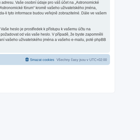
u adresu. Vaše osobní údaje pro váš účet na „Astronomické
d „Astronomické fórum“ kromě vašeho uživatelského jména,
a-li tyto informace budou veřejně zobrazitelné. Dále ve vašem
 Vaše heslo je prostředek k přístupu k vašemu účtu na
, požadovat od vás vaše heslo. V případě, že byste zapomněli
aní vašeho uživatelského jména a vašeho e-mailu, poté phpBB
Smazat cookies
Všechny časy jsou v
UTC+02:00