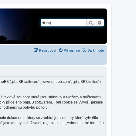
Hledat
Pokročilé hledání
Registrovat
Přihlásit se
Dark mode
 a phpBB („phpBB software“, „www.phpbb.com“, „phpBB Limited“)
é textové soubory, které jsou stáhnuty a uloženy v dočasných
cky přiděleno phpBB softwarem. Třetí cookie se vytvoří, jakmile
 pohodlnějšímu pohybu po fóru.
to dokumentu, který se zaobírá jen soubory, které vytvořilo
 jako anonymní uživatel, registrace na „Astronomické fórum“ a