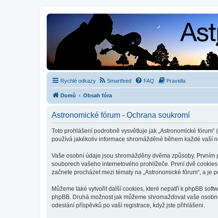
Rychlé odkazy
Smartfeed
FAQ
Pravidla
Domů
Obsah fóra
Astronomické fórum - Ochrana soukromí
Toto prohlášení podrobně vysvětluje jak „Astronomické fórum“ (
používá jakékoliv informace shromážděné během každé vaší n
Vaše osobní údaje jsou shromážděny dvěma způsoby. Prvním při
souborech vašeho internetového prohlížeče. První dvě cookies o
začnete procházet mezi tématy na „Astronomické fórum“, a je po
Můžeme také vytvořit další cookies, které nepatří k phpBB soft
phpBB. Druhá možnost jak můžeme shromažďovat vaše osobní úda
odeslání příspěvků po vaší registrace, když jste přihlášeni.