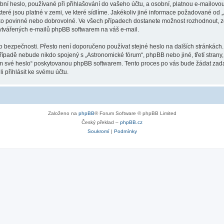
ní heslo, používané při přihlašování do vašeho účtu, a osobní, platnou e-mailovo
teré jsou platné v zemi, ve které sídlíme. Jakékoliv jiné informace požadované o
ako povinné nebo dobrovolné. Ve všech případech dostanete možnost rozhodnout, zd
vytvářených e-mailů phpBB softwarem na váš e-mail.
o bezpečnosti. Přesto není doporučeno používat stejné heslo na dalších stránkách.
případě nebude nikdo spojený s „Astronomické fórum“, phpBB nebo jiné, třetí strany
em své heslo“ poskytovanou phpBB softwarem. Tento proces po vás bude žádat zad
 přihlásit ke svému účtu.
Založeno na
phpBB
® Forum Software © phpBB Limited
Český překlad –
phpBB.cz
Soukromí
|
Podmínky