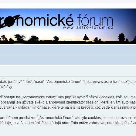
dále jen “my”, “nás”, “naše”, “Astronomické fórum”, “https://www.astro-forum.cz”)
ávštěvy.
 vstupu na „Astronomické fórum“, kdy phpBB vytvoří několik cookies, což jsou mal
bsahují jen uživatelské-id a anonymní identifikátor session, které je vám automati
užívána k ukládání informace, které téma jste již přečetli, což vede k snažšímu a
ware během procházení „Astronomické fórum“, ale tyto cookies jsou mimo rozsah toho
je, je vaše odeslání těchto údajů nám. Toto může zahrnovat: odeslání příspěvků