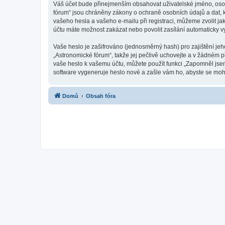
Váš účet bude přinejmenším obsahovat uživatelské jméno, osob
fórum“ jsou chráněny zákony o ochraně osobních údajů a dat, k
vašeho hesla a vašeho e-mailu při registraci, můžeme zvolit j
účtu máte možnost zakázat nebo povolit zasílání automaticky 
Vaše heslo je zašifrováno (jednosměrný hash) pro zajištění jeh
„Astronomické fórum“, takže jej pečlivě uchovejte a v žádném 
vaše heslo k vašemu účtu, můžete použít funkci „Zapomněl js
software vygeneruje heslo nové a zašle vám ho, abyste se mohli
Domů
Obsah fóra