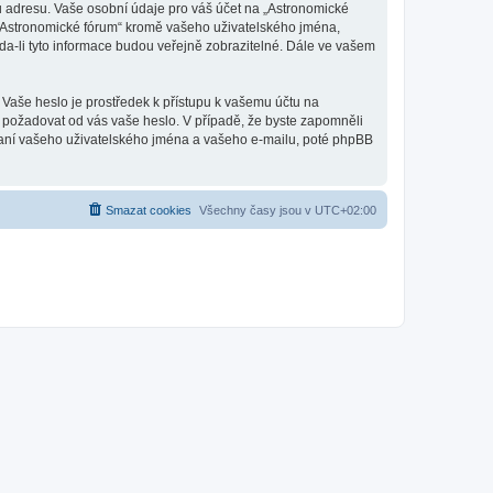
u adresu. Vaše osobní údaje pro váš účet na „Astronomické
d „Astronomické fórum“ kromě vašeho uživatelského jména,
a-li tyto informace budou veřejně zobrazitelné. Dále ve vašem
 Vaše heslo je prostředek k přístupu k vašemu účtu na
, požadovat od vás vaše heslo. V případě, že byste zapomněli
aní vašeho uživatelského jména a vašeho e-mailu, poté phpBB
Smazat cookies
Všechny časy jsou v
UTC+02:00