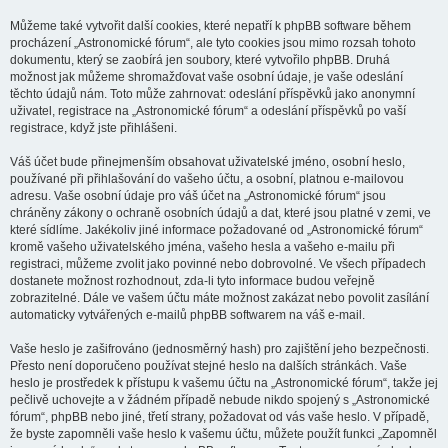
Můžeme také vytvořit další cookies, které nepatří k phpBB software během
procházení „Astronomické fórum“, ale tyto cookies jsou mimo rozsah tohoto
dokumentu, který se zaobírá jen soubory, které vytvořilo phpBB. Druhá
možnost jak můžeme shromažďovat vaše osobní údaje, je vaše odeslání
těchto údajů nám. Toto může zahrnovat: odeslání příspěvků jako anonymní
uživatel, registrace na „Astronomické fórum“ a odeslání příspěvků po vaší
registrace, když jste přihlášeni.
Váš účet bude přinejmenším obsahovat uživatelské jméno, osobní heslo,
používané při přihlašování do vašeho účtu, a osobní, platnou e-mailovou
adresu. Vaše osobní údaje pro váš účet na „Astronomické fórum“ jsou
chráněny zákony o ochraně osobních údajů a dat, které jsou platné v zemi, ve
které sídlíme. Jakékoliv jiné informace požadované od „Astronomické fórum“
kromě vašeho uživatelského jména, vašeho hesla a vašeho e-mailu při
registraci, můžeme zvolit jako povinné nebo dobrovolné. Ve všech případech
dostanete možnost rozhodnout, zda-li tyto informace budou veřejně
zobrazitelné. Dále ve vašem účtu máte možnost zakázat nebo povolit zasílání
automaticky vytvářených e-mailů phpBB softwarem na váš e-mail.
Vaše heslo je zašifrováno (jednosměrný hash) pro zajištění jeho bezpečnosti.
Přesto není doporučeno používat stejné heslo na dalších stránkách. Vaše
heslo je prostředek k přístupu k vašemu účtu na „Astronomické fórum“, takže jej
pečlivě uchovejte a v žádném případě nebude nikdo spojený s „Astronomické
fórum“, phpBB nebo jiné, třetí strany, požadovat od vás vaše heslo. V případě,
že byste zapomněli vaše heslo k vašemu účtu, můžete použít funkci „Zapomněl