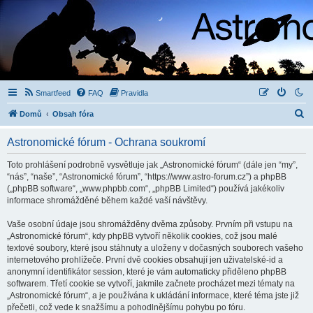
Smartfeed
FAQ
Pravidla
H
Domů
Obsah fóra
l
Astronomické fórum - Ochrana soukromí
e
d
Toto prohlášení podrobně vysvětluje jak „Astronomické fórum“ (dále jen “my”,
“nás”, “naše”, “Astronomické fórum”, “https://www.astro-forum.cz”) a phpBB
a
(„phpBB software“, „www.phpbb.com“, „phpBB Limited“) používá jakékoliv
t
informace shromážděné během každé vaší návštěvy.
Vaše osobní údaje jsou shromážděny dvěma způsoby. Prvním při vstupu na
„Astronomické fórum“, kdy phpBB vytvoří několik cookies, což jsou malé
textové soubory, které jsou stáhnuty a uloženy v dočasných souborech vašeho
internetového prohlížeče. První dvě cookies obsahují jen uživatelské-id a
anonymní identifikátor session, které je vám automaticky přiděleno phpBB
softwarem. Třetí cookie se vytvoří, jakmile začnete procházet mezi tématy na
„Astronomické fórum“, a je používána k ukládání informace, které téma jste již
přečetli, což vede k snažšímu a pohodlnějšímu pohybu po fóru.