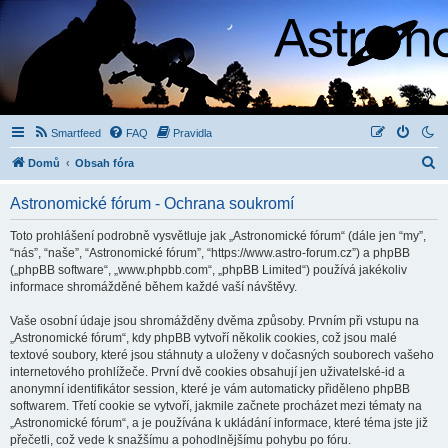
Smartfeed
FAQ
Pravidla
H
Domů
Obsah fóra
l
Astronomické fórum - Ochrana soukromí
e
d
Toto prohlášení podrobně vysvětluje jak „Astronomické fórum“ (dále jen “my”,
“nás”, “naše”, “Astronomické fórum”, “https://www.astro-forum.cz”) a phpBB
a
(„phpBB software“, „www.phpbb.com“, „phpBB Limited“) používá jakékoliv
t
informace shromážděné během každé vaší návštěvy.
Vaše osobní údaje jsou shromážděny dvěma způsoby. Prvním při vstupu na
„Astronomické fórum“, kdy phpBB vytvoří několik cookies, což jsou malé
textové soubory, které jsou stáhnuty a uloženy v dočasných souborech vašeho
internetového prohlížeče. První dvě cookies obsahují jen uživatelské-id a
anonymní identifikátor session, které je vám automaticky přiděleno phpBB
softwarem. Třetí cookie se vytvoří, jakmile začnete procházet mezi tématy na
„Astronomické fórum“, a je používána k ukládání informace, které téma jste již
přečetli, což vede k snažšímu a pohodlnějšímu pohybu po fóru.