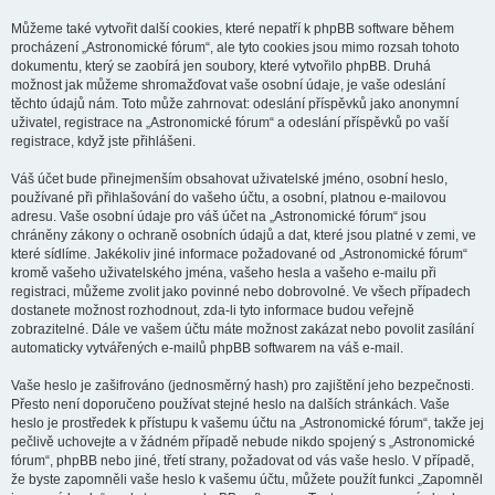
Můžeme také vytvořit další cookies, které nepatří k phpBB software během
procházení „Astronomické fórum“, ale tyto cookies jsou mimo rozsah tohoto
dokumentu, který se zaobírá jen soubory, které vytvořilo phpBB. Druhá
možnost jak můžeme shromažďovat vaše osobní údaje, je vaše odeslání
těchto údajů nám. Toto může zahrnovat: odeslání příspěvků jako anonymní
uživatel, registrace na „Astronomické fórum“ a odeslání příspěvků po vaší
registrace, když jste přihlášeni.
Váš účet bude přinejmenším obsahovat uživatelské jméno, osobní heslo,
používané při přihlašování do vašeho účtu, a osobní, platnou e-mailovou
adresu. Vaše osobní údaje pro váš účet na „Astronomické fórum“ jsou
chráněny zákony o ochraně osobních údajů a dat, které jsou platné v zemi, ve
které sídlíme. Jakékoliv jiné informace požadované od „Astronomické fórum“
kromě vašeho uživatelského jména, vašeho hesla a vašeho e-mailu při
registraci, můžeme zvolit jako povinné nebo dobrovolné. Ve všech případech
dostanete možnost rozhodnout, zda-li tyto informace budou veřejně
zobrazitelné. Dále ve vašem účtu máte možnost zakázat nebo povolit zasílání
automaticky vytvářených e-mailů phpBB softwarem na váš e-mail.
Vaše heslo je zašifrováno (jednosměrný hash) pro zajištění jeho bezpečnosti.
Přesto není doporučeno používat stejné heslo na dalších stránkách. Vaše
heslo je prostředek k přístupu k vašemu účtu na „Astronomické fórum“, takže jej
pečlivě uchovejte a v žádném případě nebude nikdo spojený s „Astronomické
fórum“, phpBB nebo jiné, třetí strany, požadovat od vás vaše heslo. V případě,
že byste zapomněli vaše heslo k vašemu účtu, můžete použít funkci „Zapomněl