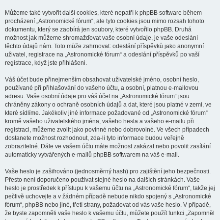
Můžeme také vytvořit další cookies, které nepatří k phpBB software během
procházení „Astronomické fórum“, ale tyto cookies jsou mimo rozsah tohoto
dokumentu, který se zaobírá jen soubory, které vytvořilo phpBB. Druhá
možnost jak můžeme shromažďovat vaše osobní údaje, je vaše odeslání
těchto údajů nám. Toto může zahrnovat: odeslání příspěvků jako anonymní
uživatel, registrace na „Astronomické fórum“ a odeslání příspěvků po vaší
registrace, když jste přihlášeni.
Váš účet bude přinejmenším obsahovat uživatelské jméno, osobní heslo,
používané při přihlašování do vašeho účtu, a osobní, platnou e-mailovou
adresu. Vaše osobní údaje pro váš účet na „Astronomické fórum“ jsou
chráněny zákony o ochraně osobních údajů a dat, které jsou platné v zemi, ve
které sídlíme. Jakékoliv jiné informace požadované od „Astronomické fórum“
kromě vašeho uživatelského jména, vašeho hesla a vašeho e-mailu při
registraci, můžeme zvolit jako povinné nebo dobrovolné. Ve všech případech
dostanete možnost rozhodnout, zda-li tyto informace budou veřejně
zobrazitelné. Dále ve vašem účtu máte možnost zakázat nebo povolit zasílání
automaticky vytvářených e-mailů phpBB softwarem na váš e-mail.
Vaše heslo je zašifrováno (jednosměrný hash) pro zajištění jeho bezpečnosti.
Přesto není doporučeno používat stejné heslo na dalších stránkách. Vaše
heslo je prostředek k přístupu k vašemu účtu na „Astronomické fórum“, takže jej
pečlivě uchovejte a v žádném případě nebude nikdo spojený s „Astronomické
fórum“, phpBB nebo jiné, třetí strany, požadovat od vás vaše heslo. V případě,
že byste zapomněli vaše heslo k vašemu účtu, můžete použít funkci „Zapomněl