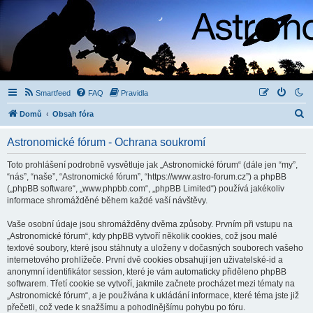
Smartfeed
FAQ
Pravidla
H
Domů
Obsah fóra
l
Astronomické fórum - Ochrana soukromí
e
d
Toto prohlášení podrobně vysvětluje jak „Astronomické fórum“ (dále jen “my”,
“nás”, “naše”, “Astronomické fórum”, “https://www.astro-forum.cz”) a phpBB
a
(„phpBB software“, „www.phpbb.com“, „phpBB Limited“) používá jakékoliv
t
informace shromážděné během každé vaší návštěvy.
Vaše osobní údaje jsou shromážděny dvěma způsoby. Prvním při vstupu na
„Astronomické fórum“, kdy phpBB vytvoří několik cookies, což jsou malé
textové soubory, které jsou stáhnuty a uloženy v dočasných souborech vašeho
internetového prohlížeče. První dvě cookies obsahují jen uživatelské-id a
anonymní identifikátor session, které je vám automaticky přiděleno phpBB
softwarem. Třetí cookie se vytvoří, jakmile začnete procházet mezi tématy na
„Astronomické fórum“, a je používána k ukládání informace, které téma jste již
přečetli, což vede k snažšímu a pohodlnějšímu pohybu po fóru.