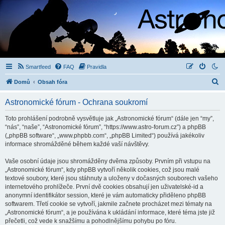
Smartfeed
FAQ
Pravidla
H
Domů
Obsah fóra
l
Astronomické fórum - Ochrana soukromí
e
d
Toto prohlášení podrobně vysvětluje jak „Astronomické fórum“ (dále jen “my”,
“nás”, “naše”, “Astronomické fórum”, “https://www.astro-forum.cz”) a phpBB
a
(„phpBB software“, „www.phpbb.com“, „phpBB Limited“) používá jakékoliv
t
informace shromážděné během každé vaší návštěvy.
Vaše osobní údaje jsou shromážděny dvěma způsoby. Prvním při vstupu na
„Astronomické fórum“, kdy phpBB vytvoří několik cookies, což jsou malé
textové soubory, které jsou stáhnuty a uloženy v dočasných souborech vašeho
internetového prohlížeče. První dvě cookies obsahují jen uživatelské-id a
anonymní identifikátor session, které je vám automaticky přiděleno phpBB
softwarem. Třetí cookie se vytvoří, jakmile začnete procházet mezi tématy na
„Astronomické fórum“, a je používána k ukládání informace, které téma jste již
přečetli, což vede k snažšímu a pohodlnějšímu pohybu po fóru.