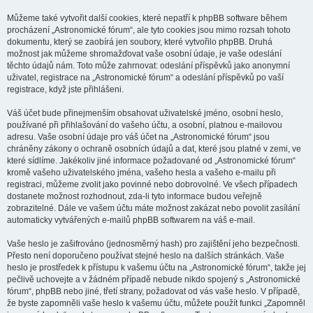
Můžeme také vytvořit další cookies, které nepatří k phpBB software během
procházení „Astronomické fórum“, ale tyto cookies jsou mimo rozsah tohoto
dokumentu, který se zaobírá jen soubory, které vytvořilo phpBB. Druhá
možnost jak můžeme shromažďovat vaše osobní údaje, je vaše odeslání
těchto údajů nám. Toto může zahrnovat: odeslání příspěvků jako anonymní
uživatel, registrace na „Astronomické fórum“ a odeslání příspěvků po vaší
registrace, když jste přihlášeni.
Váš účet bude přinejmenším obsahovat uživatelské jméno, osobní heslo,
používané při přihlašování do vašeho účtu, a osobní, platnou e-mailovou
adresu. Vaše osobní údaje pro váš účet na „Astronomické fórum“ jsou
chráněny zákony o ochraně osobních údajů a dat, které jsou platné v zemi, ve
které sídlíme. Jakékoliv jiné informace požadované od „Astronomické fórum“
kromě vašeho uživatelského jména, vašeho hesla a vašeho e-mailu při
registraci, můžeme zvolit jako povinné nebo dobrovolné. Ve všech případech
dostanete možnost rozhodnout, zda-li tyto informace budou veřejně
zobrazitelné. Dále ve vašem účtu máte možnost zakázat nebo povolit zasílání
automaticky vytvářených e-mailů phpBB softwarem na váš e-mail.
Vaše heslo je zašifrováno (jednosměrný hash) pro zajištění jeho bezpečnosti.
Přesto není doporučeno používat stejné heslo na dalších stránkách. Vaše
heslo je prostředek k přístupu k vašemu účtu na „Astronomické fórum“, takže jej
pečlivě uchovejte a v žádném případě nebude nikdo spojený s „Astronomické
fórum“, phpBB nebo jiné, třetí strany, požadovat od vás vaše heslo. V případě,
že byste zapomněli vaše heslo k vašemu účtu, můžete použít funkci „Zapomněl