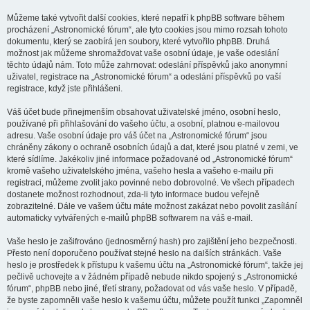
Můžeme také vytvořit další cookies, které nepatří k phpBB software během
procházení „Astronomické fórum“, ale tyto cookies jsou mimo rozsah tohoto
dokumentu, který se zaobírá jen soubory, které vytvořilo phpBB. Druhá
možnost jak můžeme shromažďovat vaše osobní údaje, je vaše odeslání
těchto údajů nám. Toto může zahrnovat: odeslání příspěvků jako anonymní
uživatel, registrace na „Astronomické fórum“ a odeslání příspěvků po vaší
registrace, když jste přihlášeni.
Váš účet bude přinejmenším obsahovat uživatelské jméno, osobní heslo,
používané při přihlašování do vašeho účtu, a osobní, platnou e-mailovou
adresu. Vaše osobní údaje pro váš účet na „Astronomické fórum“ jsou
chráněny zákony o ochraně osobních údajů a dat, které jsou platné v zemi, ve
které sídlíme. Jakékoliv jiné informace požadované od „Astronomické fórum“
kromě vašeho uživatelského jména, vašeho hesla a vašeho e-mailu při
registraci, můžeme zvolit jako povinné nebo dobrovolné. Ve všech případech
dostanete možnost rozhodnout, zda-li tyto informace budou veřejně
zobrazitelné. Dále ve vašem účtu máte možnost zakázat nebo povolit zasílání
automaticky vytvářených e-mailů phpBB softwarem na váš e-mail.
Vaše heslo je zašifrováno (jednosměrný hash) pro zajištění jeho bezpečnosti.
Přesto není doporučeno používat stejné heslo na dalších stránkách. Vaše
heslo je prostředek k přístupu k vašemu účtu na „Astronomické fórum“, takže jej
pečlivě uchovejte a v žádném případě nebude nikdo spojený s „Astronomické
fórum“, phpBB nebo jiné, třetí strany, požadovat od vás vaše heslo. V případě,
že byste zapomněli vaše heslo k vašemu účtu, můžete použít funkci „Zapomněl