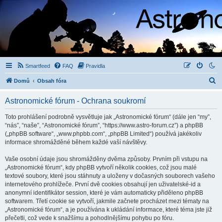
Smartfeed
FAQ
Pravidla
H
Domů
Obsah fóra
l
Astronomické fórum - Ochrana soukromí
e
d
Toto prohlášení podrobně vysvětluje jak „Astronomické fórum“ (dále jen “my”,
“nás”, “naše”, “Astronomické fórum”, “https://www.astro-forum.cz”) a phpBB
a
(„phpBB software“, „www.phpbb.com“, „phpBB Limited“) používá jakékoliv
t
informace shromážděné během každé vaší návštěvy.
Vaše osobní údaje jsou shromážděny dvěma způsoby. Prvním při vstupu na
„Astronomické fórum“, kdy phpBB vytvoří několik cookies, což jsou malé
textové soubory, které jsou stáhnuty a uloženy v dočasných souborech vašeho
internetového prohlížeče. První dvě cookies obsahují jen uživatelské-id a
anonymní identifikátor session, které je vám automaticky přiděleno phpBB
softwarem. Třetí cookie se vytvoří, jakmile začnete procházet mezi tématy na
„Astronomické fórum“, a je používána k ukládání informace, které téma jste již
přečetli, což vede k snažšímu a pohodlnějšímu pohybu po fóru.