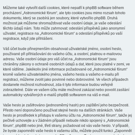
Můžeme také vytvořit další cookies, které nepatří k phpBB software během
procházení „Astronomické fórum“, ale tyto cookies jsou mimo rozsah tohoto
dokumentu, který se zaobírá jen soubory, které vytvořilo phpBB. Druhá
možnost jak můžeme shromažďovat vaše osobní údaje, je vaše odeslání
těchto údajů nám. Toto může zahrnovat: odeslání příspěvků jako anonymní
uživatel, registrace na „Astronomické fórum“ a odeslání příspěvků po vaší
registrace, když jste přihlášeni.
Váš účet bude přinejmenším obsahovat uživatelské jméno, osobní heslo,
používané při přihlašování do vašeho účtu, a osobní, platnou e-mailovou
adresu. Vaše osobní údaje pro váš účet na „Astronomické fórum“ jsou
chráněny zákony o ochraně osobních údajů a dat, které jsou platné v zemi, ve
které sídlíme. Jakékoliv jiné informace požadované od „Astronomické fórum“
kromě vašeho uživatelského jména, vašeho hesla a vašeho e-mailu při
registraci, můžeme zvolit jako povinné nebo dobrovolné. Ve všech případech
dostanete možnost rozhodnout, zda-li tyto informace budou veřejně
zobrazitelné. Dále ve vašem účtu máte možnost zakázat nebo povolit zasílání
automaticky vytvářených e-mailů phpBB softwarem na váš e-mail.
Vaše heslo je zašifrováno (jednosměrný hash) pro zajištění jeho bezpečnosti.
Přesto není doporučeno používat stejné heslo na dalších stránkách. Vaše
heslo je prostředek k přístupu k vašemu účtu na „Astronomické fórum“, takže jej
pečlivě uchovejte a v žádném případě nebude nikdo spojený s „Astronomické
fórum“, phpBB nebo jiné, třetí strany, požadovat od vás vaše heslo. V případě,
že byste zapomněli vaše heslo k vašemu účtu, můžete použít funkci „Zapomněl