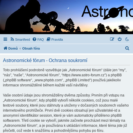
Smartfeed
FAQ
Pravidla
H
Domů
Obsah fóra
l
Astronomické fórum - Ochrana soukromí
e
d
Toto prohlášení podrobně vysvětluje jak „Astronomické fórum“ (dále jen “my”,
“nás”, “naše”, “Astronomické fórum”, “https://www.astro-forum.cz”) a phpBB
a
(„phpBB software“, „www.phpbb.com“, „phpBB Limited“) používá jakékoliv
t
informace shromážděné během každé vaší návštěvy.
Vaše osobní údaje jsou shromážděny dvěma způsoby. Prvním při vstupu na
„Astronomické fórum“, kdy phpBB vytvoří několik cookies, což jsou malé
textové soubory, které jsou stáhnuty a uloženy v dočasných souborech vašeho
internetového prohlížeče. První dvě cookies obsahují jen uživatelské-id a
anonymní identifikátor session, které je vám automaticky přiděleno phpBB
softwarem. Třetí cookie se vytvoří, jakmile začnete procházet mezi tématy na
„Astronomické fórum“, a je používána k ukládání informace, které téma jste již
přečetli, což vede k snažšímu a pohodlnějšímu pohybu po fóru.