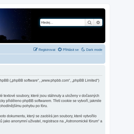
Hledat
Pokročilé hledání
Registrovat
Přihlásit se
Dark mode
 a phpBB („phpBB software“, „www.phpbb.com“, „phpBB Limited“)
é textové soubory, které jsou stáhnuty a uloženy v dočasných
cky přiděleno phpBB softwarem. Třetí cookie se vytvoří, jakmile
 pohodlnějšímu pohybu po fóru.
to dokumentu, který se zaobírá jen soubory, které vytvořilo
 jako anonymní uživatel, registrace na „Astronomické fórum“ a