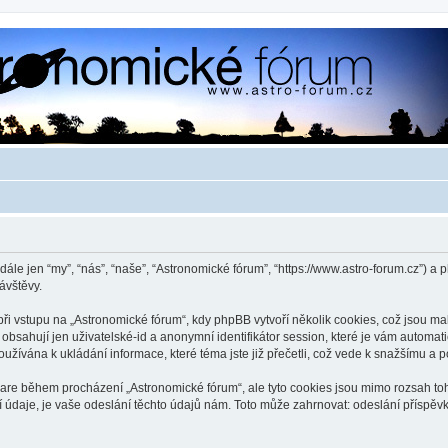
dále jen “my”, “nás”, “naše”, “Astronomické fórum”, “https://www.astro-forum.cz”)
ávštěvy.
 vstupu na „Astronomické fórum“, kdy phpBB vytvoří několik cookies, což jsou mal
bsahují jen uživatelské-id a anonymní identifikátor session, které je vám automati
užívána k ukládání informace, které téma jste již přečetli, což vede k snažšímu a
ware během procházení „Astronomické fórum“, ale tyto cookies jsou mimo rozsah toho
je, je vaše odeslání těchto údajů nám. Toto může zahrnovat: odeslání příspěvků