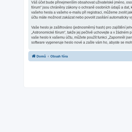
Váš účet bude přinejmenším obsahovat uživatelské jméno, osob
fórum“ jsou chráněny zákony o ochraně osobních údajů a dat, k
vašeho hesla a vašeho e-mailu při registraci, můžeme zvolit j
účtu máte možnost zakázat nebo povolit zasílání automaticky 
Vaše heslo je zašifrováno (jednosměrný hash) pro zajištění jeh
„Astronomické fórum“, takže jej pečlivě uchovejte a v žádném 
vaše heslo k vašemu účtu, můžete použít funkci „Zapomněl js
software vygeneruje heslo nové a zašle vám ho, abyste se mohli
Domů
Obsah fóra