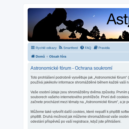
Rychlé odkazy
Smartfeed
FAQ
Pravidla
Domů
Obsah fóra
Astronomické fórum - Ochrana soukromí
Toto prohlášení podrobně vysvětluje jak „Astronomické fórum“ (
používá jakékoliv informace shromážděné během každé vaší n
Vaše osobní údaje jsou shromážděny dvěma způsoby. Prvním při
souborech vašeho internetového prohlížeče. První dvě cookies o
začnete procházet mezi tématy na „Astronomické fórum“, a je po
Můžeme také vytvořit další cookies, které nepatří k phpBB soft
phpBB. Druhá možnost jak můžeme shromažďovat vaše osobní úda
odeslání příspěvků po vaší registrace, když jste přihlášeni.