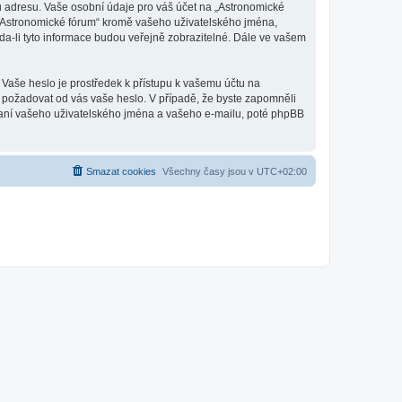
u adresu. Vaše osobní údaje pro váš účet na „Astronomické
d „Astronomické fórum“ kromě vašeho uživatelského jména,
a-li tyto informace budou veřejně zobrazitelné. Dále ve vašem
 Vaše heslo je prostředek k přístupu k vašemu účtu na
, požadovat od vás vaše heslo. V případě, že byste zapomněli
aní vašeho uživatelského jména a vašeho e-mailu, poté phpBB
Smazat cookies
Všechny časy jsou v
UTC+02:00