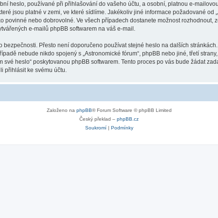
ní heslo, používané při přihlašování do vašeho účtu, a osobní, platnou e-mailovo
teré jsou platné v zemi, ve které sídlíme. Jakékoliv jiné informace požadované o
ako povinné nebo dobrovolné. Ve všech případech dostanete možnost rozhodnout, zd
vytvářených e-mailů phpBB softwarem na váš e-mail.
o bezpečnosti. Přesto není doporučeno používat stejné heslo na dalších stránkách.
případě nebude nikdo spojený s „Astronomické fórum“, phpBB nebo jiné, třetí strany
em své heslo“ poskytovanou phpBB softwarem. Tento proces po vás bude žádat zad
 přihlásit ke svému účtu.
Založeno na
phpBB
® Forum Software © phpBB Limited
Český překlad –
phpBB.cz
Soukromí
|
Podmínky