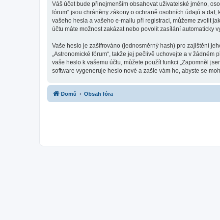
Váš účet bude přinejmenším obsahovat uživatelské jméno, osob
fórum“ jsou chráněny zákony o ochraně osobních údajů a dat, k
vašeho hesla a vašeho e-mailu při registraci, můžeme zvolit j
účtu máte možnost zakázat nebo povolit zasílání automaticky 
Vaše heslo je zašifrováno (jednosměrný hash) pro zajištění jeh
„Astronomické fórum“, takže jej pečlivě uchovejte a v žádném 
vaše heslo k vašemu účtu, můžete použít funkci „Zapomněl js
software vygeneruje heslo nové a zašle vám ho, abyste se mohli
Domů
Obsah fóra