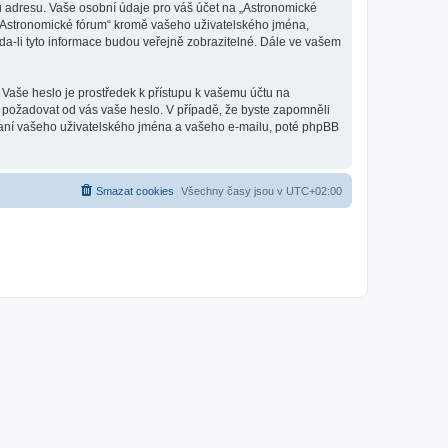
u adresu. Vaše osobní údaje pro váš účet na „Astronomické
d „Astronomické fórum“ kromě vašeho uživatelského jména,
a-li tyto informace budou veřejně zobrazitelné. Dále ve vašem
 Vaše heslo je prostředek k přístupu k vašemu účtu na
, požadovat od vás vaše heslo. V případě, že byste zapomněli
aní vašeho uživatelského jména a vašeho e-mailu, poté phpBB
Smazat cookies
Všechny časy jsou v
UTC+02:00