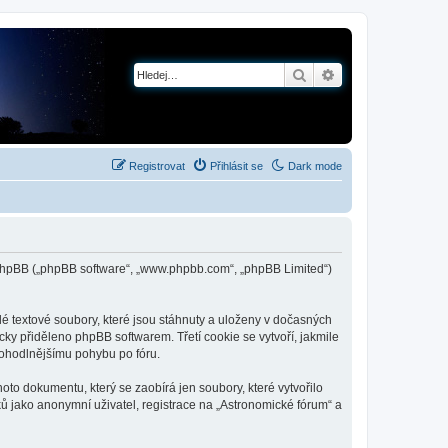
Hledat
Pokročilé hledání
Registrovat
Přihlásit se
Dark mode
 a phpBB („phpBB software“, „www.phpbb.com“, „phpBB Limited“)
é textové soubory, které jsou stáhnuty a uloženy v dočasných
cky přiděleno phpBB softwarem. Třetí cookie se vytvoří, jakmile
 pohodlnějšímu pohybu po fóru.
to dokumentu, který se zaobírá jen soubory, které vytvořilo
 jako anonymní uživatel, registrace na „Astronomické fórum“ a