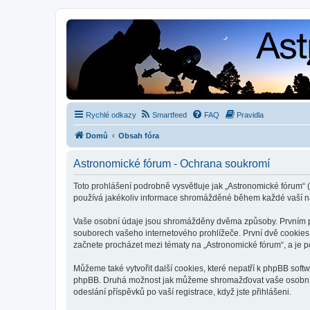
Rychlé odkazy
Smartfeed
FAQ
Pravidla
Domů
Obsah fóra
Astronomické fórum - Ochrana soukromí
Toto prohlášení podrobně vysvětluje jak „Astronomické fórum“ (
používá jakékoliv informace shromážděné během každé vaší n
Vaše osobní údaje jsou shromážděny dvěma způsoby. Prvním při
souborech vašeho internetového prohlížeče. První dvě cookies o
začnete procházet mezi tématy na „Astronomické fórum“, a je po
Můžeme také vytvořit další cookies, které nepatří k phpBB soft
phpBB. Druhá možnost jak můžeme shromažďovat vaše osobní úda
odeslání příspěvků po vaší registrace, když jste přihlášeni.