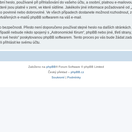
ní heslo, používané při přihlašování do vašeho účtu, a osobní, platnou e-mailovo
teré jsou platné v zemi, ve které sídlíme. Jakékoliv jiné informace požadované o
ako povinné nebo dobrovolné. Ve všech případech dostanete možnost rozhodnout, zd
vytvářených e-mailů phpBB softwarem na váš e-mail.
o bezpečnosti. Přesto není doporučeno používat stejné heslo na dalších stránkách.
případě nebude nikdo spojený s „Astronomické fórum“, phpBB nebo jiné, třetí strany
em své heslo“ poskytovanou phpBB softwarem. Tento proces po vás bude žádat zad
 přihlásit ke svému účtu.
Založeno na
phpBB
® Forum Software © phpBB Limited
Český překlad –
phpBB.cz
Soukromí
|
Podmínky