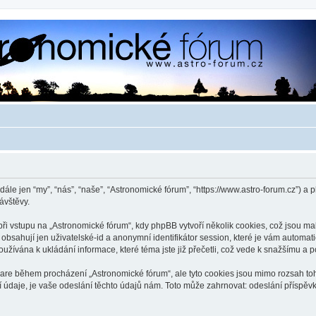
dále jen “my”, “nás”, “naše”, “Astronomické fórum”, “https://www.astro-forum.cz”)
ávštěvy.
 vstupu na „Astronomické fórum“, kdy phpBB vytvoří několik cookies, což jsou mal
bsahují jen uživatelské-id a anonymní identifikátor session, které je vám automati
užívána k ukládání informace, které téma jste již přečetli, což vede k snažšímu a
ware během procházení „Astronomické fórum“, ale tyto cookies jsou mimo rozsah toho
je, je vaše odeslání těchto údajů nám. Toto může zahrnovat: odeslání příspěvků