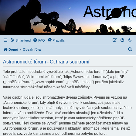
Smartfeed
FAQ
Pravidla
H
Domů
Obsah fóra
l
Astronomické fórum - Ochrana soukromí
e
d
Toto prohlášení podrobně vysvětluje jak „Astronomické fórum“ (dále jen “my”,
“nás”, “naše”, “Astronomické fórum”, “https://www.astro-forum.cz”) a phpBB
a
(„phpBB software“, „www.phpbb.com“, „phpBB Limited“) používá jakékoliv
t
informace shromážděné během každé vaší návštěvy.
Vaše osobní údaje jsou shromážděny dvěma způsoby. Prvním při vstupu na
„Astronomické fórum“, kdy phpBB vytvoří několik cookies, což jsou malé
textové soubory, které jsou stáhnuty a uloženy v dočasných souborech vašeho
internetového prohlížeče. První dvě cookies obsahují jen uživatelské-id a
anonymní identifikátor session, které je vám automaticky přiděleno phpBB
softwarem. Třetí cookie se vytvoří, jakmile začnete procházet mezi tématy na
„Astronomické fórum“, a je používána k ukládání informace, které téma jste již
přečetli, což vede k snažšímu a pohodlnějšímu pohybu po fóru.