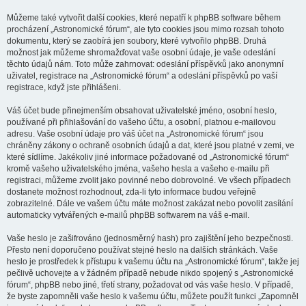
Můžeme také vytvořit další cookies, které nepatří k phpBB software během
procházení „Astronomické fórum“, ale tyto cookies jsou mimo rozsah tohoto
dokumentu, který se zaobírá jen soubory, které vytvořilo phpBB. Druhá
možnost jak můžeme shromažďovat vaše osobní údaje, je vaše odeslání
těchto údajů nám. Toto může zahrnovat: odeslání příspěvků jako anonymní
uživatel, registrace na „Astronomické fórum“ a odeslání příspěvků po vaší
registrace, když jste přihlášeni.
Váš účet bude přinejmenším obsahovat uživatelské jméno, osobní heslo,
používané při přihlašování do vašeho účtu, a osobní, platnou e-mailovou
adresu. Vaše osobní údaje pro váš účet na „Astronomické fórum“ jsou
chráněny zákony o ochraně osobních údajů a dat, které jsou platné v zemi, ve
které sídlíme. Jakékoliv jiné informace požadované od „Astronomické fórum“
kromě vašeho uživatelského jména, vašeho hesla a vašeho e-mailu při
registraci, můžeme zvolit jako povinné nebo dobrovolné. Ve všech případech
dostanete možnost rozhodnout, zda-li tyto informace budou veřejně
zobrazitelné. Dále ve vašem účtu máte možnost zakázat nebo povolit zasílání
automaticky vytvářených e-mailů phpBB softwarem na váš e-mail.
Vaše heslo je zašifrováno (jednosměrný hash) pro zajištění jeho bezpečnosti.
Přesto není doporučeno používat stejné heslo na dalších stránkách. Vaše
heslo je prostředek k přístupu k vašemu účtu na „Astronomické fórum“, takže jej
pečlivě uchovejte a v žádném případě nebude nikdo spojený s „Astronomické
fórum“, phpBB nebo jiné, třetí strany, požadovat od vás vaše heslo. V případě,
že byste zapomněli vaše heslo k vašemu účtu, můžete použít funkci „Zapomněl