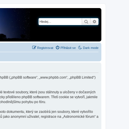
Hledat
Pokročilé hledání
Registrovat
Přihlásit se
Dark mode
 a phpBB („phpBB software“, „www.phpbb.com“, „phpBB Limited“)
é textové soubory, které jsou stáhnuty a uloženy v dočasných
cky přiděleno phpBB softwarem. Třetí cookie se vytvoří, jakmile
 pohodlnějšímu pohybu po fóru.
to dokumentu, který se zaobírá jen soubory, které vytvořilo
 jako anonymní uživatel, registrace na „Astronomické fórum“ a