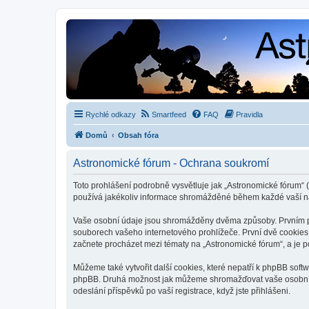
Rychlé odkazy
Smartfeed
FAQ
Pravidla
Domů
Obsah fóra
Astronomické fórum - Ochrana soukromí
Toto prohlášení podrobně vysvětluje jak „Astronomické fórum“ (
používá jakékoliv informace shromážděné během každé vaší n
Vaše osobní údaje jsou shromážděny dvěma způsoby. Prvním při
souborech vašeho internetového prohlížeče. První dvě cookies o
začnete procházet mezi tématy na „Astronomické fórum“, a je po
Můžeme také vytvořit další cookies, které nepatří k phpBB soft
phpBB. Druhá možnost jak můžeme shromažďovat vaše osobní úda
odeslání příspěvků po vaší registrace, když jste přihlášeni.