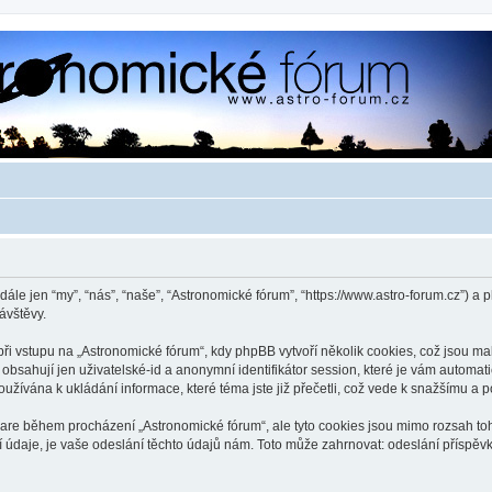
dále jen “my”, “nás”, “naše”, “Astronomické fórum”, “https://www.astro-forum.cz”)
ávštěvy.
 vstupu na „Astronomické fórum“, kdy phpBB vytvoří několik cookies, což jsou mal
bsahují jen uživatelské-id a anonymní identifikátor session, které je vám automati
užívána k ukládání informace, které téma jste již přečetli, což vede k snažšímu a
ware během procházení „Astronomické fórum“, ale tyto cookies jsou mimo rozsah toho
je, je vaše odeslání těchto údajů nám. Toto může zahrnovat: odeslání příspěvků