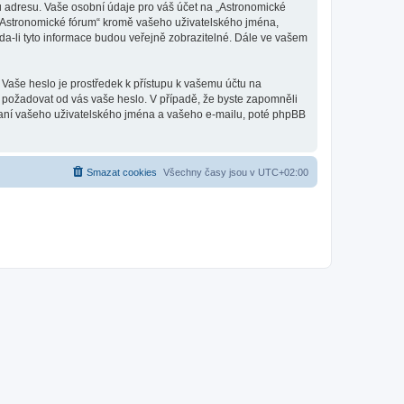
u adresu. Vaše osobní údaje pro váš účet na „Astronomické
d „Astronomické fórum“ kromě vašeho uživatelského jména,
a-li tyto informace budou veřejně zobrazitelné. Dále ve vašem
 Vaše heslo je prostředek k přístupu k vašemu účtu na
, požadovat od vás vaše heslo. V případě, že byste zapomněli
aní vašeho uživatelského jména a vašeho e-mailu, poté phpBB
Smazat cookies
Všechny časy jsou v
UTC+02:00