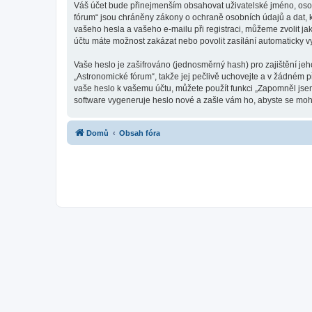
Váš účet bude přinejmenším obsahovat uživatelské jméno, osob
fórum“ jsou chráněny zákony o ochraně osobních údajů a dat, k
vašeho hesla a vašeho e-mailu při registraci, můžeme zvolit j
účtu máte možnost zakázat nebo povolit zasílání automaticky 
Vaše heslo je zašifrováno (jednosměrný hash) pro zajištění jeh
„Astronomické fórum“, takže jej pečlivě uchovejte a v žádném 
vaše heslo k vašemu účtu, můžete použít funkci „Zapomněl js
software vygeneruje heslo nové a zašle vám ho, abyste se mohli
Domů
Obsah fóra