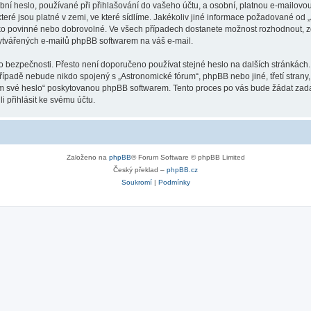
ní heslo, používané při přihlašování do vašeho účtu, a osobní, platnou e-mailovo
teré jsou platné v zemi, ve které sídlíme. Jakékoliv jiné informace požadované o
ako povinné nebo dobrovolné. Ve všech případech dostanete možnost rozhodnout, zd
vytvářených e-mailů phpBB softwarem na váš e-mail.
o bezpečnosti. Přesto není doporučeno používat stejné heslo na dalších stránkách.
případě nebude nikdo spojený s „Astronomické fórum“, phpBB nebo jiné, třetí strany
em své heslo“ poskytovanou phpBB softwarem. Tento proces po vás bude žádat zad
 přihlásit ke svému účtu.
Založeno na
phpBB
® Forum Software © phpBB Limited
Český překlad –
phpBB.cz
Soukromí
|
Podmínky