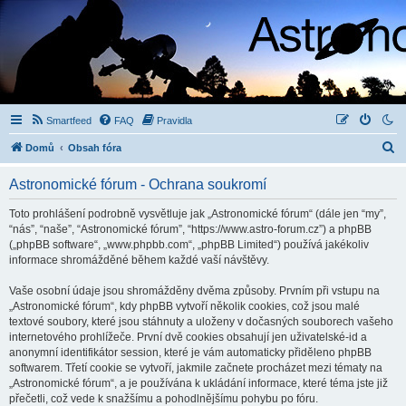
Smartfeed
FAQ
Pravidla
H
Domů
Obsah fóra
l
Astronomické fórum - Ochrana soukromí
e
d
Toto prohlášení podrobně vysvětluje jak „Astronomické fórum“ (dále jen “my”,
“nás”, “naše”, “Astronomické fórum”, “https://www.astro-forum.cz”) a phpBB
a
(„phpBB software“, „www.phpbb.com“, „phpBB Limited“) používá jakékoliv
t
informace shromážděné během každé vaší návštěvy.
Vaše osobní údaje jsou shromážděny dvěma způsoby. Prvním při vstupu na
„Astronomické fórum“, kdy phpBB vytvoří několik cookies, což jsou malé
textové soubory, které jsou stáhnuty a uloženy v dočasných souborech vašeho
internetového prohlížeče. První dvě cookies obsahují jen uživatelské-id a
anonymní identifikátor session, které je vám automaticky přiděleno phpBB
softwarem. Třetí cookie se vytvoří, jakmile začnete procházet mezi tématy na
„Astronomické fórum“, a je používána k ukládání informace, které téma jste již
přečetli, což vede k snažšímu a pohodlnějšímu pohybu po fóru.