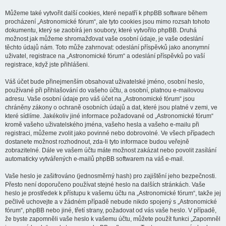
Můžeme také vytvořit další cookies, které nepatří k phpBB software během
procházení „Astronomické fórum“, ale tyto cookies jsou mimo rozsah tohoto
dokumentu, který se zaobírá jen soubory, které vytvořilo phpBB. Druhá
možnost jak můžeme shromažďovat vaše osobní údaje, je vaše odeslání
těchto údajů nám. Toto může zahrnovat: odeslání příspěvků jako anonymní
uživatel, registrace na „Astronomické fórum“ a odeslání příspěvků po vaší
registrace, když jste přihlášeni.
Váš účet bude přinejmenším obsahovat uživatelské jméno, osobní heslo,
používané při přihlašování do vašeho účtu, a osobní, platnou e-mailovou
adresu. Vaše osobní údaje pro váš účet na „Astronomické fórum“ jsou
chráněny zákony o ochraně osobních údajů a dat, které jsou platné v zemi, ve
které sídlíme. Jakékoliv jiné informace požadované od „Astronomické fórum“
kromě vašeho uživatelského jména, vašeho hesla a vašeho e-mailu při
registraci, můžeme zvolit jako povinné nebo dobrovolné. Ve všech případech
dostanete možnost rozhodnout, zda-li tyto informace budou veřejně
zobrazitelné. Dále ve vašem účtu máte možnost zakázat nebo povolit zasílání
automaticky vytvářených e-mailů phpBB softwarem na váš e-mail.
Vaše heslo je zašifrováno (jednosměrný hash) pro zajištění jeho bezpečnosti.
Přesto není doporučeno používat stejné heslo na dalších stránkách. Vaše
heslo je prostředek k přístupu k vašemu účtu na „Astronomické fórum“, takže jej
pečlivě uchovejte a v žádném případě nebude nikdo spojený s „Astronomické
fórum“, phpBB nebo jiné, třetí strany, požadovat od vás vaše heslo. V případě,
že byste zapomněli vaše heslo k vašemu účtu, můžete použít funkci „Zapomněl