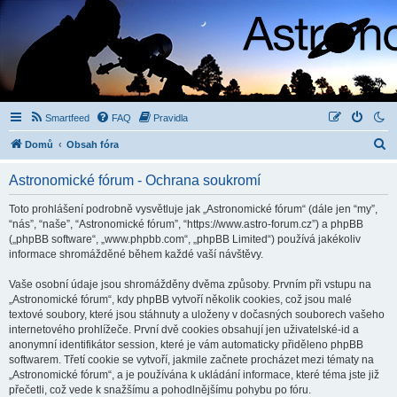
Smartfeed
FAQ
Pravidla
H
Domů
Obsah fóra
l
Astronomické fórum - Ochrana soukromí
e
d
Toto prohlášení podrobně vysvětluje jak „Astronomické fórum“ (dále jen “my”,
“nás”, “naše”, “Astronomické fórum”, “https://www.astro-forum.cz”) a phpBB
a
(„phpBB software“, „www.phpbb.com“, „phpBB Limited“) používá jakékoliv
t
informace shromážděné během každé vaší návštěvy.
Vaše osobní údaje jsou shromážděny dvěma způsoby. Prvním při vstupu na
„Astronomické fórum“, kdy phpBB vytvoří několik cookies, což jsou malé
textové soubory, které jsou stáhnuty a uloženy v dočasných souborech vašeho
internetového prohlížeče. První dvě cookies obsahují jen uživatelské-id a
anonymní identifikátor session, které je vám automaticky přiděleno phpBB
softwarem. Třetí cookie se vytvoří, jakmile začnete procházet mezi tématy na
„Astronomické fórum“, a je používána k ukládání informace, které téma jste již
přečetli, což vede k snažšímu a pohodlnějšímu pohybu po fóru.