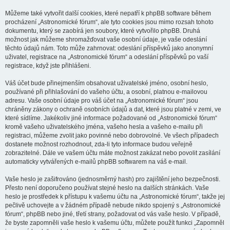
Můžeme také vytvořit další cookies, které nepatří k phpBB software během
procházení „Astronomické fórum“, ale tyto cookies jsou mimo rozsah tohoto
dokumentu, který se zaobírá jen soubory, které vytvořilo phpBB. Druhá
možnost jak můžeme shromažďovat vaše osobní údaje, je vaše odeslání
těchto údajů nám. Toto může zahrnovat: odeslání příspěvků jako anonymní
uživatel, registrace na „Astronomické fórum“ a odeslání příspěvků po vaší
registrace, když jste přihlášeni.
Váš účet bude přinejmenším obsahovat uživatelské jméno, osobní heslo,
používané při přihlašování do vašeho účtu, a osobní, platnou e-mailovou
adresu. Vaše osobní údaje pro váš účet na „Astronomické fórum“ jsou
chráněny zákony o ochraně osobních údajů a dat, které jsou platné v zemi, ve
které sídlíme. Jakékoliv jiné informace požadované od „Astronomické fórum“
kromě vašeho uživatelského jména, vašeho hesla a vašeho e-mailu při
registraci, můžeme zvolit jako povinné nebo dobrovolné. Ve všech případech
dostanete možnost rozhodnout, zda-li tyto informace budou veřejně
zobrazitelné. Dále ve vašem účtu máte možnost zakázat nebo povolit zasílání
automaticky vytvářených e-mailů phpBB softwarem na váš e-mail.
Vaše heslo je zašifrováno (jednosměrný hash) pro zajištění jeho bezpečnosti.
Přesto není doporučeno používat stejné heslo na dalších stránkách. Vaše
heslo je prostředek k přístupu k vašemu účtu na „Astronomické fórum“, takže jej
pečlivě uchovejte a v žádném případě nebude nikdo spojený s „Astronomické
fórum“, phpBB nebo jiné, třetí strany, požadovat od vás vaše heslo. V případě,
že byste zapomněli vaše heslo k vašemu účtu, můžete použít funkci „Zapomněl