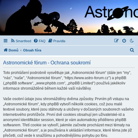
Smartfeed
FAQ
Pravidla
H
Domů
Obsah fóra
l
Astronomické fórum - Ochrana soukromí
e
d
Toto prohlášení podrobně vysvětluje jak „Astronomické fórum“ (dále jen “my”,
“nás”, “naše”, “Astronomické fórum”, “https://www.astro-forum.cz”) a phpBB
a
(„phpBB software“, „www.phpbb.com“, „phpBB Limited“) používá jakékoliv
t
informace shromážděné během každé vaší návštěvy.
Vaše osobní údaje jsou shromážděny dvěma způsoby. Prvním při vstupu na
„Astronomické fórum“, kdy phpBB vytvoří několik cookies, což jsou malé
textové soubory, které jsou stáhnuty a uloženy v dočasných souborech vašeho
internetového prohlížeče. První dvě cookies obsahují jen uživatelské-id a
anonymní identifikátor session, které je vám automaticky přiděleno phpBB
softwarem. Třetí cookie se vytvoří, jakmile začnete procházet mezi tématy na
„Astronomické fórum“, a je používána k ukládání informace, které téma jste již
přečetli, což vede k snažšímu a pohodlnějšímu pohybu po fóru.