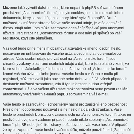
Můžeme také vytvořit další cookies, které nepatří k phpBB software během
procházení „Astronomické fórum“, ale tyto cookies jsou mimo rozsah tohoto
dokumentu, který se zaobírá jen soubory, které vytvořilo phpBB. Druhá
možnost jak můžeme shromažďovat vaše osobní údaje, je vaše odeslání
těchto údajů nám. Toto může zahrnovat: odeslání příspěvků jako anonymní
uživatel, registrace na „Astronomické fórum“ a odeslání příspěvků po vaší
registrace, když jste přihlášeni.
Váš účet bude přinejmenším obsahovat uživatelské jméno, osobní heslo,
používané při přihlašování do vašeho účtu, a osobní, platnou e-mailovou
adresu. Vaše osobní údaje pro váš účet na „Astronomické fórum“ jsou
chráněny zákony o ochraně osobních údajů a dat, které jsou platné v zemi, ve
které sídlíme. Jakékoliv jiné informace požadované od „Astronomické fórum“
kromě vašeho uživatelského jména, vašeho hesla a vašeho e-mailu při
registraci, můžeme zvolit jako povinné nebo dobrovolné. Ve všech případech
dostanete možnost rozhodnout, zda-li tyto informace budou veřejně
zobrazitelné. Dále ve vašem účtu máte možnost zakázat nebo povolit zasílání
automaticky vytvářených e-mailů phpBB softwarem na váš e-mail.
Vaše heslo je zašifrováno (jednosměrný hash) pro zajištění jeho bezpečnosti.
Přesto není doporučeno používat stejné heslo na dalších stránkách. Vaše
heslo je prostředek k přístupu k vašemu účtu na „Astronomické fórum“, takže jej
pečlivě uchovejte a v žádném případě nebude nikdo spojený s „Astronomické
fórum“, phpBB nebo jiné, třetí strany, požadovat od vás vaše heslo. V případě,
že byste zapomněli vaše heslo k vašemu účtu, můžete použít funkci „Zapomněl