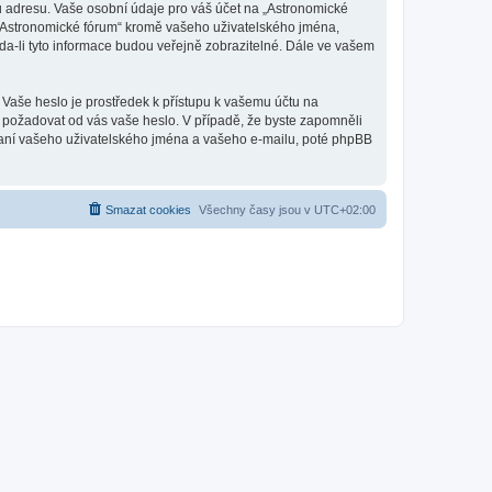
u adresu. Vaše osobní údaje pro váš účet na „Astronomické
d „Astronomické fórum“ kromě vašeho uživatelského jména,
a-li tyto informace budou veřejně zobrazitelné. Dále ve vašem
 Vaše heslo je prostředek k přístupu k vašemu účtu na
, požadovat od vás vaše heslo. V případě, že byste zapomněli
aní vašeho uživatelského jména a vašeho e-mailu, poté phpBB
Smazat cookies
Všechny časy jsou v
UTC+02:00