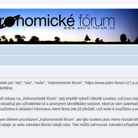
dále jen “my”, “nás”, “naše”, “Astronomické fórum”, “https://www.astro-forum.cz”)
ávštěvy.
 vstupu na „Astronomické fórum“, kdy phpBB vytvoří několik cookies, což jsou mal
bsahují jen uživatelské-id a anonymní identifikátor session, které je vám automati
užívána k ukládání informace, které téma jste již přečetli, což vede k snažšímu a
ware během procházení „Astronomické fórum“, ale tyto cookies jsou mimo rozsah toho
je, je vaše odeslání těchto údajů nám. Toto může zahrnovat: odeslání příspěvků