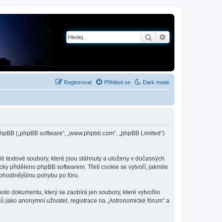
Hledat
Pokročilé hledání
Registrovat
Přihlásit se
Dark mode
 a phpBB („phpBB software“, „www.phpbb.com“, „phpBB Limited“)
é textové soubory, které jsou stáhnuty a uloženy v dočasných
cky přiděleno phpBB softwarem. Třetí cookie se vytvoří, jakmile
 pohodlnějšímu pohybu po fóru.
to dokumentu, který se zaobírá jen soubory, které vytvořilo
 jako anonymní uživatel, registrace na „Astronomické fórum“ a