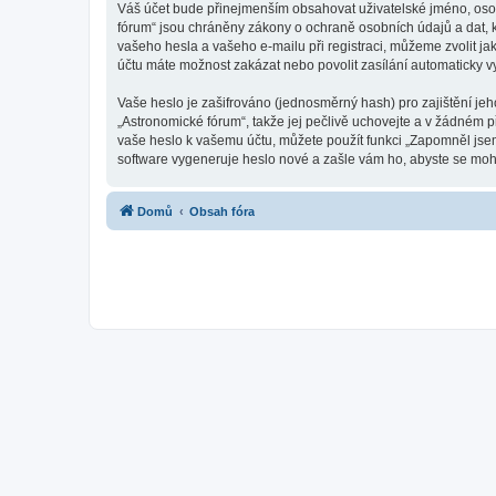
Váš účet bude přinejmenším obsahovat uživatelské jméno, osob
fórum“ jsou chráněny zákony o ochraně osobních údajů a dat, k
vašeho hesla a vašeho e-mailu při registraci, můžeme zvolit j
účtu máte možnost zakázat nebo povolit zasílání automaticky 
Vaše heslo je zašifrováno (jednosměrný hash) pro zajištění jeh
„Astronomické fórum“, takže jej pečlivě uchovejte a v žádném 
vaše heslo k vašemu účtu, můžete použít funkci „Zapomněl js
software vygeneruje heslo nové a zašle vám ho, abyste se mohli
Domů
Obsah fóra