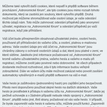
Můžeme také vytvořit další cookies, které nepatří k phpBB software během
procházení „Astronomické fórum“, ale tyto cookies jsou mimo rozsah tohoto
dokumentu, který se zaobírá jen soubory, které vytvořilo phpBB. Druhá
možnost jak můžeme shromažďovat vaše osobní údaje, je vaše odeslání
těchto údajů nám. Toto může zahrnovat: odeslání příspěvků jako anonymní
uživatel, registrace na „Astronomické fórum“ a odeslání příspěvků po vaší
registrace, když jste přihlášeni.
Váš účet bude přinejmenším obsahovat uživatelské jméno, osobní heslo,
používané při přihlašování do vašeho účtu, a osobní, platnou e-mailovou
adresu. Vaše osobní údaje pro váš účet na „Astronomické fórum“ jsou
chráněny zákony o ochraně osobních údajů a dat, které jsou platné v zemi, ve
které sídlíme. Jakékoliv jiné informace požadované od „Astronomické fórum“
kromě vašeho uživatelského jména, vašeho hesla a vašeho e-mailu při
registraci, můžeme zvolit jako povinné nebo dobrovolné. Ve všech případech
dostanete možnost rozhodnout, zda-li tyto informace budou veřejně
zobrazitelné. Dále ve vašem účtu máte možnost zakázat nebo povolit zasílání
automaticky vytvářených e-mailů phpBB softwarem na váš e-mail.
Vaše heslo je zašifrováno (jednosměrný hash) pro zajištění jeho bezpečnosti.
Přesto není doporučeno používat stejné heslo na dalších stránkách. Vaše
heslo je prostředek k přístupu k vašemu účtu na „Astronomické fórum“, takže jej
pečlivě uchovejte a v žádném případě nebude nikdo spojený s „Astronomické
fórum“, phpBB nebo jiné, třetí strany, požadovat od vás vaše heslo. V případě,
že byste zapomněli vaše heslo k vašemu účtu, můžete použít funkci „Zapomněl