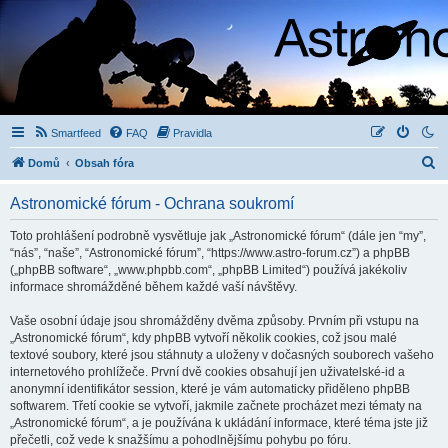
Smartfeed
FAQ
Pravidla
H
Domů
Obsah fóra
l
Astronomické fórum - Ochrana soukromí
e
d
Toto prohlášení podrobně vysvětluje jak „Astronomické fórum“ (dále jen “my”,
“nás”, “naše”, “Astronomické fórum”, “https://www.astro-forum.cz”) a phpBB
a
(„phpBB software“, „www.phpbb.com“, „phpBB Limited“) používá jakékoliv
t
informace shromážděné během každé vaší návštěvy.
Vaše osobní údaje jsou shromážděny dvěma způsoby. Prvním při vstupu na
„Astronomické fórum“, kdy phpBB vytvoří několik cookies, což jsou malé
textové soubory, které jsou stáhnuty a uloženy v dočasných souborech vašeho
internetového prohlížeče. První dvě cookies obsahují jen uživatelské-id a
anonymní identifikátor session, které je vám automaticky přiděleno phpBB
softwarem. Třetí cookie se vytvoří, jakmile začnete procházet mezi tématy na
„Astronomické fórum“, a je používána k ukládání informace, které téma jste již
přečetli, což vede k snažšímu a pohodlnějšímu pohybu po fóru.