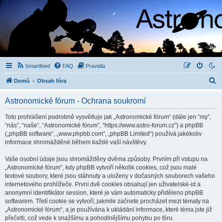
Smartfeed
FAQ
Pravidla
H
Domů
Obsah fóra
l
Astronomické fórum - Ochrana soukromí
e
d
Toto prohlášení podrobně vysvětluje jak „Astronomické fórum“ (dále jen “my”,
“nás”, “naše”, “Astronomické fórum”, “https://www.astro-forum.cz”) a phpBB
a
(„phpBB software“, „www.phpbb.com“, „phpBB Limited“) používá jakékoliv
t
informace shromážděné během každé vaší návštěvy.
Vaše osobní údaje jsou shromážděny dvěma způsoby. Prvním při vstupu na
„Astronomické fórum“, kdy phpBB vytvoří několik cookies, což jsou malé
textové soubory, které jsou stáhnuty a uloženy v dočasných souborech vašeho
internetového prohlížeče. První dvě cookies obsahují jen uživatelské-id a
anonymní identifikátor session, které je vám automaticky přiděleno phpBB
softwarem. Třetí cookie se vytvoří, jakmile začnete procházet mezi tématy na
„Astronomické fórum“, a je používána k ukládání informace, které téma jste již
přečetli, což vede k snažšímu a pohodlnějšímu pohybu po fóru.