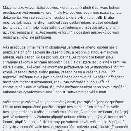
Můžeme také vytvořit další cookies, které nepatří k phpBB software během
procházení „Astronomické fórum“, ale tyto cookies jsou mimo rozsah tohoto
dokumentu, který se zaobírá jen soubory, které vytvořilo phpBB. Druhá
možnost jak můžeme shromažďovat vaše osobní údaje, je vaše odeslání
těchto údajů nám. Toto může zahrnovat: odeslání příspěvků jako anonymní
uživatel, registrace na „Astronomické fórum“ a odeslání příspěvků po vaší
registrace, když jste přihlášeni.
Váš účet bude přinejmenším obsahovat uživatelské jméno, osobní heslo,
používané při přihlašování do vašeho účtu, a osobní, platnou e-mailovou
adresu. Vaše osobní údaje pro váš účet na „Astronomické fórum“ jsou
chráněny zákony o ochraně osobních údajů a dat, které jsou platné v zemi, ve
které sídlíme. Jakékoliv jiné informace požadované od „Astronomické fórum“
kromě vašeho uživatelského jména, vašeho hesla a vašeho e-mailu při
registraci, můžeme zvolit jako povinné nebo dobrovolné. Ve všech případech
dostanete možnost rozhodnout, zda-li tyto informace budou veřejně
zobrazitelné. Dále ve vašem účtu máte možnost zakázat nebo povolit zasílání
automaticky vytvářených e-mailů phpBB softwarem na váš e-mail.
Vaše heslo je zašifrováno (jednosměrný hash) pro zajištění jeho bezpečnosti.
Přesto není doporučeno používat stejné heslo na dalších stránkách. Vaše
heslo je prostředek k přístupu k vašemu účtu na „Astronomické fórum“, takže jej
pečlivě uchovejte a v žádném případě nebude nikdo spojený s „Astronomické
fórum“, phpBB nebo jiné, třetí strany, požadovat od vás vaše heslo. V případě,
že byste zapomněli vaše heslo k vašemu účtu, můžete použít funkci „Zapomněl