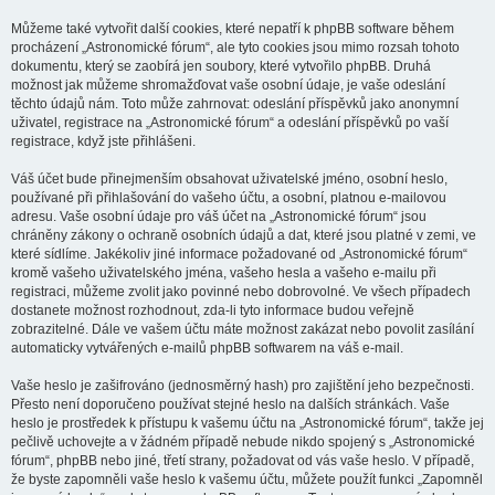
Můžeme také vytvořit další cookies, které nepatří k phpBB software během
procházení „Astronomické fórum“, ale tyto cookies jsou mimo rozsah tohoto
dokumentu, který se zaobírá jen soubory, které vytvořilo phpBB. Druhá
možnost jak můžeme shromažďovat vaše osobní údaje, je vaše odeslání
těchto údajů nám. Toto může zahrnovat: odeslání příspěvků jako anonymní
uživatel, registrace na „Astronomické fórum“ a odeslání příspěvků po vaší
registrace, když jste přihlášeni.
Váš účet bude přinejmenším obsahovat uživatelské jméno, osobní heslo,
používané při přihlašování do vašeho účtu, a osobní, platnou e-mailovou
adresu. Vaše osobní údaje pro váš účet na „Astronomické fórum“ jsou
chráněny zákony o ochraně osobních údajů a dat, které jsou platné v zemi, ve
které sídlíme. Jakékoliv jiné informace požadované od „Astronomické fórum“
kromě vašeho uživatelského jména, vašeho hesla a vašeho e-mailu při
registraci, můžeme zvolit jako povinné nebo dobrovolné. Ve všech případech
dostanete možnost rozhodnout, zda-li tyto informace budou veřejně
zobrazitelné. Dále ve vašem účtu máte možnost zakázat nebo povolit zasílání
automaticky vytvářených e-mailů phpBB softwarem na váš e-mail.
Vaše heslo je zašifrováno (jednosměrný hash) pro zajištění jeho bezpečnosti.
Přesto není doporučeno používat stejné heslo na dalších stránkách. Vaše
heslo je prostředek k přístupu k vašemu účtu na „Astronomické fórum“, takže jej
pečlivě uchovejte a v žádném případě nebude nikdo spojený s „Astronomické
fórum“, phpBB nebo jiné, třetí strany, požadovat od vás vaše heslo. V případě,
že byste zapomněli vaše heslo k vašemu účtu, můžete použít funkci „Zapomněl