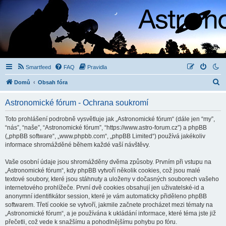
Smartfeed
FAQ
Pravidla
H
Domů
Obsah fóra
l
Astronomické fórum - Ochrana soukromí
e
d
Toto prohlášení podrobně vysvětluje jak „Astronomické fórum“ (dále jen “my”,
“nás”, “naše”, “Astronomické fórum”, “https://www.astro-forum.cz”) a phpBB
a
(„phpBB software“, „www.phpbb.com“, „phpBB Limited“) používá jakékoliv
t
informace shromážděné během každé vaší návštěvy.
Vaše osobní údaje jsou shromážděny dvěma způsoby. Prvním při vstupu na
„Astronomické fórum“, kdy phpBB vytvoří několik cookies, což jsou malé
textové soubory, které jsou stáhnuty a uloženy v dočasných souborech vašeho
internetového prohlížeče. První dvě cookies obsahují jen uživatelské-id a
anonymní identifikátor session, které je vám automaticky přiděleno phpBB
softwarem. Třetí cookie se vytvoří, jakmile začnete procházet mezi tématy na
„Astronomické fórum“, a je používána k ukládání informace, které téma jste již
přečetli, což vede k snažšímu a pohodlnějšímu pohybu po fóru.