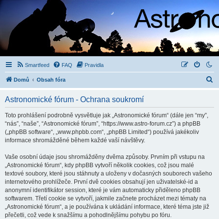
Smartfeed
FAQ
Pravidla
H
Domů
Obsah fóra
l
Astronomické fórum - Ochrana soukromí
e
d
Toto prohlášení podrobně vysvětluje jak „Astronomické fórum“ (dále jen “my”,
“nás”, “naše”, “Astronomické fórum”, “https://www.astro-forum.cz”) a phpBB
a
(„phpBB software“, „www.phpbb.com“, „phpBB Limited“) používá jakékoliv
t
informace shromážděné během každé vaší návštěvy.
Vaše osobní údaje jsou shromážděny dvěma způsoby. Prvním při vstupu na
„Astronomické fórum“, kdy phpBB vytvoří několik cookies, což jsou malé
textové soubory, které jsou stáhnuty a uloženy v dočasných souborech vašeho
internetového prohlížeče. První dvě cookies obsahují jen uživatelské-id a
anonymní identifikátor session, které je vám automaticky přiděleno phpBB
softwarem. Třetí cookie se vytvoří, jakmile začnete procházet mezi tématy na
„Astronomické fórum“, a je používána k ukládání informace, které téma jste již
přečetli, což vede k snažšímu a pohodlnějšímu pohybu po fóru.