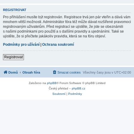
REGISTROVAT
Pro přihlášení musíte být registrován. Registrace trvá jen pár vteřin a dává vám
mnohem větší možnosti. Administrátor fóra též může dávat rozšířené pravomoci
registrovaným uživatelům. Před registrací se ujistěte, že jste se obeznámili
s našimi podmínkami pro použití a s dalšími pravidly a ujednáními. Také se
ujistěte, že si přečtete jakákoliv pravidla, která se na fóru objeví.
Podmínky pro užívání
|
Ochrana soukromí
Registrovat
Domů
Obsah fóra
Smazat cookies
Všechny časy jsou v
UTC+02:00
Založeno na
phpBB
® Forum Software © phpBB Limited
Český překlad –
phpBB.cz
Soukromí
|
Podmínky