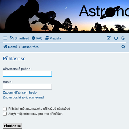
Smartfeed
FAQ
Pravidla
H
Domů
Obsah fóra
l
Přihlásit se
e
d
Uživatelské jméno:
a
t
Heslo:
Zapomněl(a) jsem heslo
Znovu poslat aktivační e-mail
Přihlásit mě automaticky při každé návštěvě
Skrýt můj online stav pro toto přihlášení