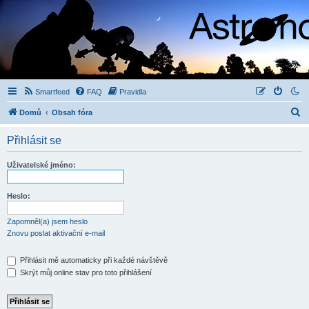
Smartfeed
FAQ
Pravidla
H
Domů
Obsah fóra
l
Přihlásit se
e
d
Uživatelské jméno:
a
t
Heslo:
Zapomněl(a) jsem heslo
Znovu poslat aktivační e-mail
Přihlásit mě automaticky při každé návštěvě
Skrýt můj online stav pro toto přihlášení