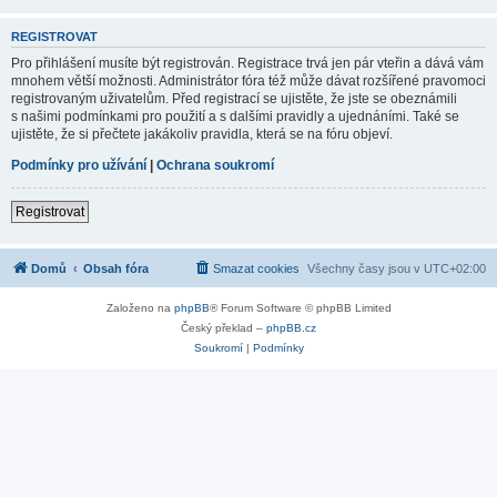
REGISTROVAT
Pro přihlášení musíte být registrován. Registrace trvá jen pár vteřin a dává vám
mnohem větší možnosti. Administrátor fóra též může dávat rozšířené pravomoci
registrovaným uživatelům. Před registrací se ujistěte, že jste se obeznámili
s našimi podmínkami pro použití a s dalšími pravidly a ujednáními. Také se
ujistěte, že si přečtete jakákoliv pravidla, která se na fóru objeví.
Podmínky pro užívání
|
Ochrana soukromí
Registrovat
Domů
Obsah fóra
Smazat cookies
Všechny časy jsou v
UTC+02:00
Založeno na
phpBB
® Forum Software © phpBB Limited
Český překlad –
phpBB.cz
Soukromí
|
Podmínky