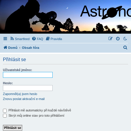
Smartfeed
FAQ
Pravidla
H
Domů
Obsah fóra
l
Přihlásit se
e
d
Uživatelské jméno:
a
t
Heslo:
Zapomněl(a) jsem heslo
Znovu poslat aktivační e-mail
Přihlásit mě automaticky při každé návštěvě
Skrýt můj online stav pro toto přihlášení