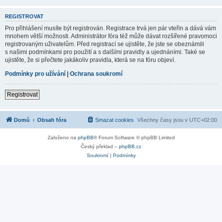
REGISTROVAT
Pro přihlášení musíte být registrován. Registrace trvá jen pár vteřin a dává vám
mnohem větší možnosti. Administrátor fóra též může dávat rozšířené pravomoci
registrovaným uživatelům. Před registrací se ujistěte, že jste se obeznámili
s našimi podmínkami pro použití a s dalšími pravidly a ujednáními. Také se
ujistěte, že si přečtete jakákoliv pravidla, která se na fóru objeví.
Podmínky pro užívání
|
Ochrana soukromí
Registrovat
Domů
Obsah fóra
Smazat cookies
Všechny časy jsou v
UTC+02:00
Založeno na
phpBB
® Forum Software © phpBB Limited
Český překlad –
phpBB.cz
Soukromí
|
Podmínky