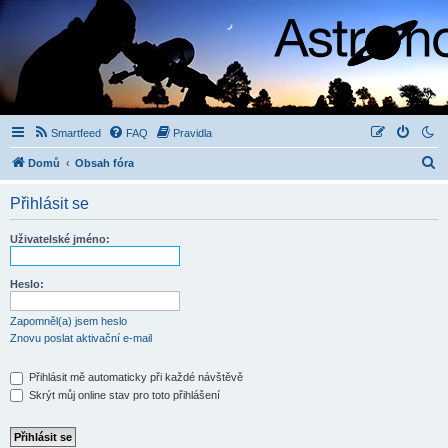
Smartfeed
FAQ
Pravidla
H
Domů
Obsah fóra
l
Přihlásit se
e
d
Uživatelské jméno:
a
t
Heslo:
Zapomněl(a) jsem heslo
Znovu poslat aktivační e-mail
Přihlásit mě automaticky při každé návštěvě
Skrýt můj online stav pro toto přihlášení