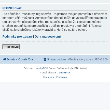
REGISTROVAT
Pro přihlášení musíte být registrován. Registrace trvá jen pár vteřin a dává vám
mnohem větší možnosti. Administrátor fóra též může dávat rozšířené pravomoci
registrovaným uživatelům. Před registrací se ujistěte, že jste se obeznámili
s našimi podmínkami pro použití a s dalšími pravidly a ujednáními. Také se
ujistěte, že si přečtete jakákoliv pravidla, která se na fóru objeví.
Podmínky pro užívání
|
Ochrana soukromí
Registrovat
Domů
Obsah fóra
Smazat cookies
Všechny časy jsou v
UTC+02:00
Založeno na
phpBB
® Forum Software © phpBB Limited
Český překlad –
phpBB.cz
Soukromí
|
Podmínky