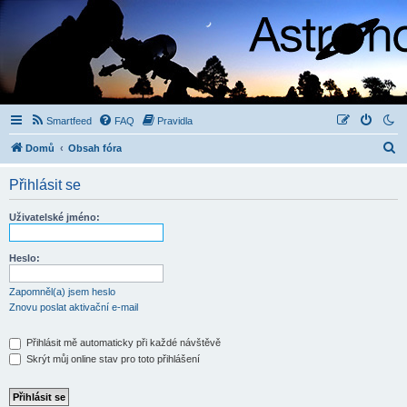
Smartfeed
FAQ
Pravidla
H
Domů
Obsah fóra
l
Přihlásit se
e
d
Uživatelské jméno:
a
t
Heslo:
Zapomněl(a) jsem heslo
Znovu poslat aktivační e-mail
Přihlásit mě automaticky při každé návštěvě
Skrýt můj online stav pro toto přihlášení