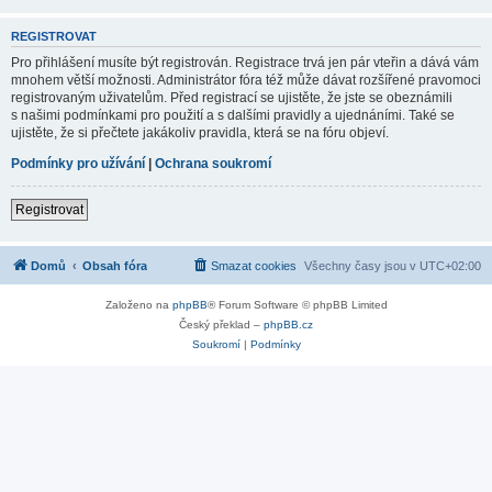
REGISTROVAT
Pro přihlášení musíte být registrován. Registrace trvá jen pár vteřin a dává vám
mnohem větší možnosti. Administrátor fóra též může dávat rozšířené pravomoci
registrovaným uživatelům. Před registrací se ujistěte, že jste se obeznámili
s našimi podmínkami pro použití a s dalšími pravidly a ujednáními. Také se
ujistěte, že si přečtete jakákoliv pravidla, která se na fóru objeví.
Podmínky pro užívání
|
Ochrana soukromí
Registrovat
Domů
Obsah fóra
Smazat cookies
Všechny časy jsou v
UTC+02:00
Založeno na
phpBB
® Forum Software © phpBB Limited
Český překlad –
phpBB.cz
Soukromí
|
Podmínky