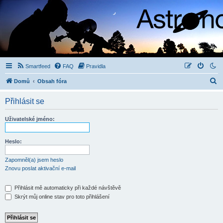
Smartfeed
FAQ
Pravidla
H
Domů
Obsah fóra
l
Přihlásit se
e
d
Uživatelské jméno:
a
t
Heslo:
Zapomněl(a) jsem heslo
Znovu poslat aktivační e-mail
Přihlásit mě automaticky při každé návštěvě
Skrýt můj online stav pro toto přihlášení