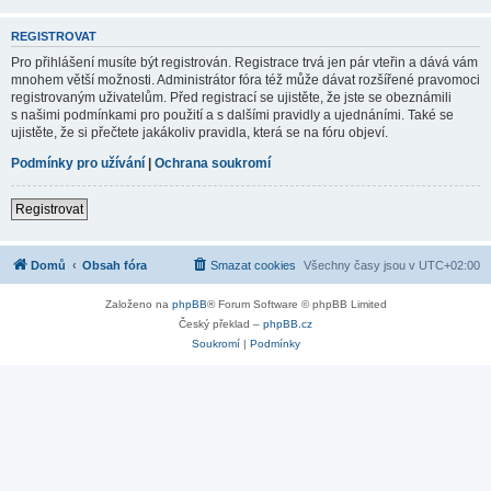
REGISTROVAT
Pro přihlášení musíte být registrován. Registrace trvá jen pár vteřin a dává vám
mnohem větší možnosti. Administrátor fóra též může dávat rozšířené pravomoci
registrovaným uživatelům. Před registrací se ujistěte, že jste se obeznámili
s našimi podmínkami pro použití a s dalšími pravidly a ujednáními. Také se
ujistěte, že si přečtete jakákoliv pravidla, která se na fóru objeví.
Podmínky pro užívání
|
Ochrana soukromí
Registrovat
Domů
Obsah fóra
Smazat cookies
Všechny časy jsou v
UTC+02:00
Založeno na
phpBB
® Forum Software © phpBB Limited
Český překlad –
phpBB.cz
Soukromí
|
Podmínky