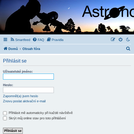
Smartfeed
FAQ
Pravidla
H
Domů
Obsah fóra
l
Přihlásit se
e
d
Uživatelské jméno:
a
t
Heslo:
Zapomněl(a) jsem heslo
Znovu poslat aktivační e-mail
Přihlásit mě automaticky při každé návštěvě
Skrýt můj online stav pro toto přihlášení